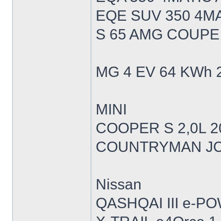
EQE SUV 350 4MA
S 65 AMG COUPE
MG 4 EV 64 KWh 
MINI
COOPER S 2,0L 2
COUNTRYMAN JCW
Nissan
QASHQAI III e-P