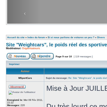
Accueil du site
»
Index du forum
»
Et si nous parlions de voitures un peu ?
»
Divers
Site "Weightcars", le poids réel des sportiv
Modérateur:
Organisateurs
Page
9
sur
10
[ 119 messages ]
Imprimer
Auteur
MSportCars
Sujet du message:
Re: Site "Weightcars", le poids réel
Mise à Jour JUILL
Enregistré le:
Mer 09 Fév 2011,
22:22
Du très lourd ce m
Messages:
220