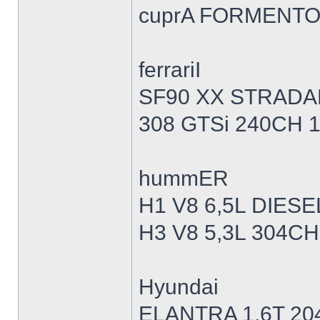
cuprA FORMENTOR
ferrariI
SF90 XX STRADA
308 GTSi 240CH 
hummER
H1 V8 6,5L DIESE
H3 V8 5,3L 304CH
Hyundai
ELANTRA 1,6T 20