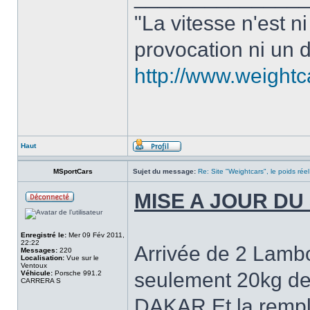
"La vitesse n'est n
provocation ni un d
http://www.weight
Haut
MSportCars
Sujet du message:
Re: Site "Weightcars", le poids réel
MISE A JOUR DU 
Enregistré le:
Mer 09 Fév 2011,
22:22
Arrivée de 2 Lambo
Messages:
220
Localisation:
Vue sur le
Ventoux
seulement 20kg de
Véhicule:
Porsche 991.2
CARRERA S
DAKAR Et la rempla