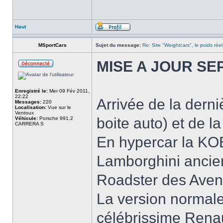
Haut
MSportCars
Sujet du message:
Re: Site "Weightcars", le poids réel
MISE A JOUR SEP
Enregistré le:
Mer 09 Fév 2011,
22:22
Arrivée de la dern
Messages:
220
Localisation:
Vue sur le
Ventoux
boite auto) et de 
Véhicule:
Porsche 991.2
CARRERA S
En hypercar la KO
Lamborghini ancie
Roadster des Aven
La version norma
célébrissime Rena