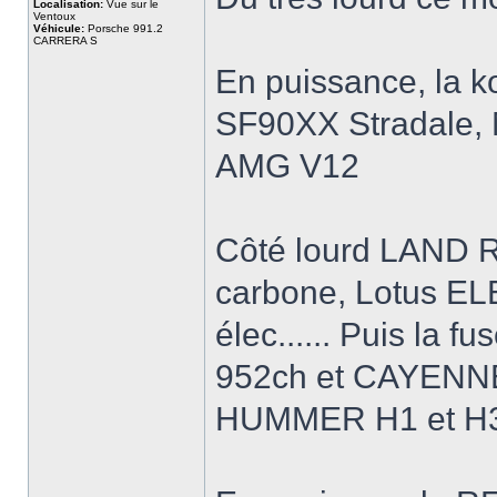
Localisation:
Vue sur le
Ventoux
Véhicule:
Porsche 991.2
CARRERA S
En puissance, la 
SF90XX Stradale,
AMG V12
Côté lourd LAND 
carbone, Lotus EL
élec...... Puis la 
952ch et CAYENNE
HUMMER H1 et H