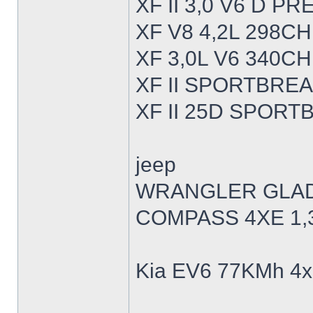
XF II 3,0 V6 D P
XF V8 4,2L 298CH
XF 3,0L V6 340CH
XF II SPORTBREA
XF II 25D SPORT
jeep
WRANGLER GLADI
COMPASS 4XE 1,3
Kia EV6 77KMh 4