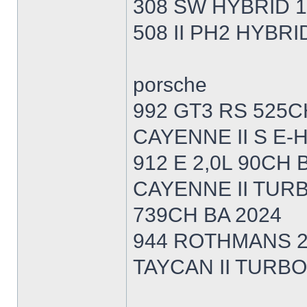
308 SW HYBRID 1
508 II PH2 HYBRI
porsche
992 GT3 RS 525
CAYENNE II S E-
912 E 2,0L 90CH 
CAYENNE II TURB
739CH BA 2024
944 ROTHMANS 2
TAYCAN II TURBO