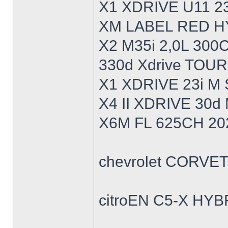
X1 XDRIVE U11 23
XM LABEL RED HY
X2 M35i 2,0L 300
330d Xdrive TOU
X1 XDRIVE 23i M
X4 II XDRIVE 30
X6M FL 625CH 20
chevrolet CORVET
citroEN C5-X HY