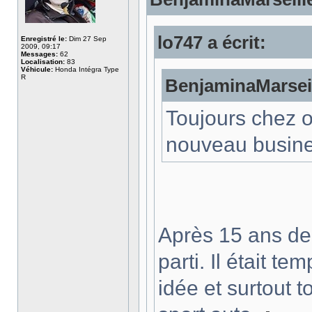
lo747 a écrit:
Enregistré le:
Dim 27 Sep
2009, 09:17
Messages:
62
Localisation:
83
Véhicule:
Honda Intégra Type
R
BenjaminaMarseill
Toujours chez o
nouveau busine
Après 15 ans de 
parti. Il était 
idée et surtout 