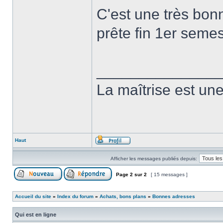
C'est une très bonn
prête fin 1er seme
______________
La maîtrise est une 
Haut
Afficher les messages publiés depuis:
Page
2
sur
2
[ 15 messages ]
Accueil du site
»
Index du forum
»
Achats, bons plans
»
Bonnes adresses
Qui est en ligne