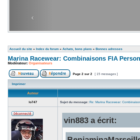
Accueil du site
»
Index du forum
»
Achats, bons plans
»
Bonnes adresses
Marina Racewear: Combinaisons FIA Person
Modérateur:
Organisateurs
Page
2
sur
2
[ 15 messages ]
Imprimer
Auteur
lo747
Sujet du message:
Re: Marina Racewear: Combinaison
vin883 a écrit:
BenjaminaMarseille 