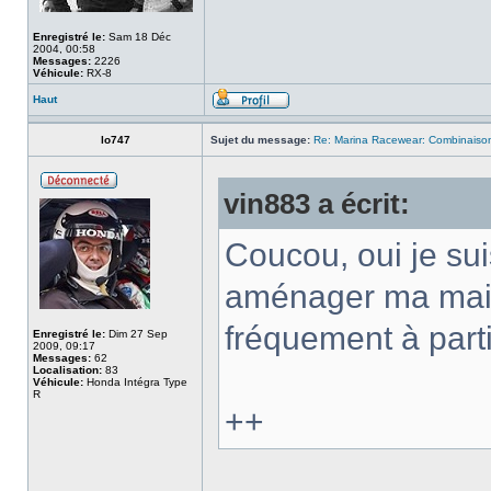
Enregistré le:
Sam 18 Déc
2004, 00:58
Messages:
2226
Véhicule:
RX-8
Haut
lo747
Sujet du message:
Re: Marina Racewear: Combinaison
vin883 a écrit:
Coucou, oui je su
aménager ma maiso
fréquement à par
Enregistré le:
Dim 27 Sep
2009, 09:17
Messages:
62
Localisation:
83
Véhicule:
Honda Intégra Type
R
++