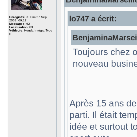
lo747 a écrit:
Enregistré le:
Dim 27 Sep
2009, 09:17
Messages:
62
Localisation:
83
Véhicule:
Honda Intégra Type
R
BenjaminaMarseill
Toujours chez o
nouveau busine
Après 15 ans de 
parti. Il était 
idée et surtout 