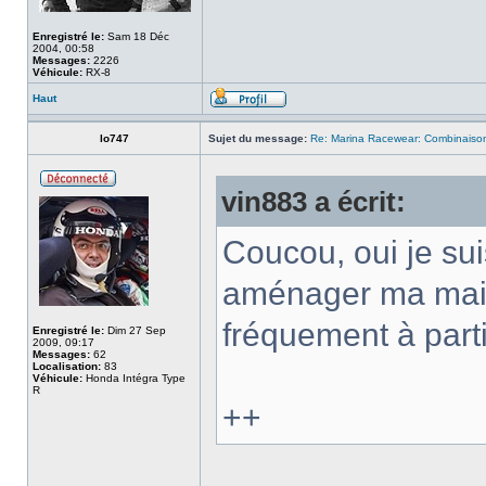
Enregistré le:
Sam 18 Déc
2004, 00:58
Messages:
2226
Véhicule:
RX-8
Haut
lo747
Sujet du message:
Re: Marina Racewear: Combinaison
vin883 a écrit:
Coucou, oui je su
aménager ma maiso
fréquement à par
Enregistré le:
Dim 27 Sep
2009, 09:17
Messages:
62
Localisation:
83
Véhicule:
Honda Intégra Type
R
++