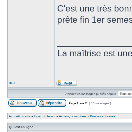
C'est une très bonn
prête fin 1er seme
______________
La maîtrise est une 
Haut
Afficher les messages publiés depuis:
Page
2
sur
2
[ 15 messages ]
Accueil du site
»
Index du forum
»
Achats, bons plans
»
Bonnes adresses
Qui est en ligne