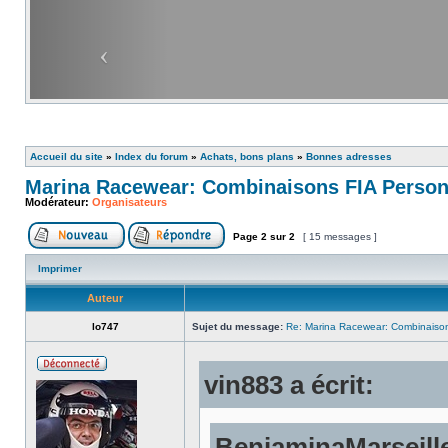
Accueil du site
»
Index du forum
»
Achats, bons plans
»
Bonnes adresses
Marina Racewear: Combinaisons FIA Person
Modérateur:
Organisateurs
Page
2
sur
2
[ 15 messages ]
Imprimer
Auteur
lo747
Sujet du message:
Re: Marina Racewear: Combinaison
vin883 a écrit:
BenjaminaMarseille 