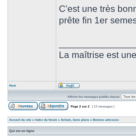
C'est une très bonn
prête fin 1er seme
______________
La maîtrise est une 
Haut
Afficher les messages publiés depuis:
Page
2
sur
2
[ 15 messages ]
Accueil du site
»
Index du forum
»
Achats, bons plans
»
Bonnes adresses
Qui est en ligne