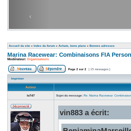
Accueil du site
»
Index du forum
»
Achats, bons plans
»
Bonnes adresses
Marina Racewear: Combinaisons FIA Person
Modérateur:
Organisateurs
Page
2
sur
2
[ 15 messages ]
Imprimer
Auteur
lo747
Sujet du message:
Re: Marina Racewear: Combinaison
vin883 a écrit:
BenjaminaMarseille 