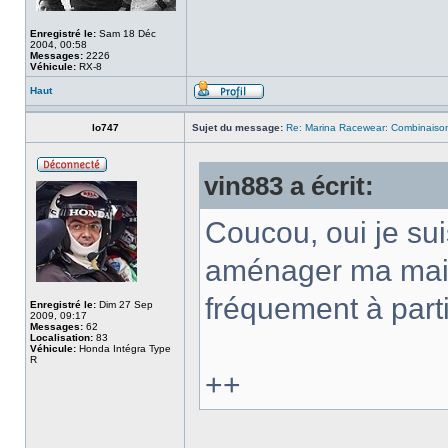
Enregistré le:
Sam 18 Déc
2004, 00:58
Messages:
2226
Véhicule:
RX-8
Haut
lo747
Sujet du message:
Re: Marina Racewear: Combinaison
vin883 a écrit:
Coucou, oui je su
aménager ma maiso
fréquement à par
Enregistré le:
Dim 27 Sep
2009, 09:17
Messages:
62
Localisation:
83
Véhicule:
Honda Intégra Type
R
++