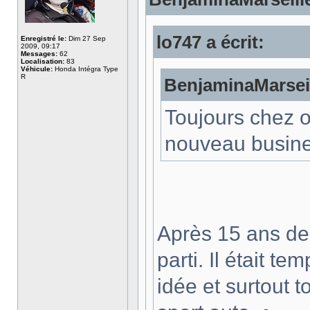
lo747 a écrit:
Enregistré le:
Dim 27 Sep
2009, 09:17
Messages:
62
Localisation:
83
Véhicule:
Honda Intégra Type
R
BenjaminaMarseill
Toujours chez o
nouveau busine
Après 15 ans de 
parti. Il était 
idée et surtout 