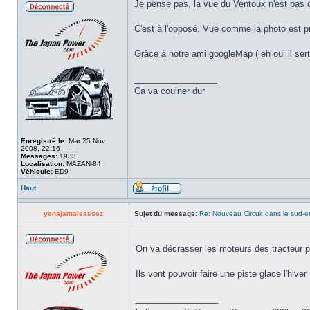
Je pense pas, la vue du Ventoux n'est pas o
C'est à l'opposé. Vue comme la photo est pr
Grâce à notre ami googleMap ( eh oui il sert 
_________________
Ca va couiner dur
Enregistré le:
Mar 25 Nov
2008, 22:16
Messages:
1933
Localisation:
MAZAN-84
Véhicule:
ED9
Haut
yenajamaisassez
Sujet du message:
Re: Nouveau Circuit dans le sud-es
On va décrasser les moteurs des tracteur po
Ils vont pouvoir faire une piste glace l'hiver
_________________