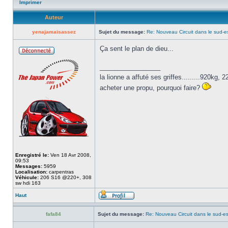
Imprimer
Auteur
yenajamaisassez
Sujet du message:
Re: Nouveau Circuit dans le sud-es
Ça sent le plan de dieu...
_________________
la lionne a affuté ses griffes.........920kg
acheter une propu, pourquoi faire?
Enregistré le:
Ven 18 Avr 2008,
09:53
Messages:
5959
Localisation:
carpentras
Véhicule:
206 S16 @220+, 308
sw hdi 163
Haut
fafa84
Sujet du message:
Re: Nouveau Circuit dans le sud-es