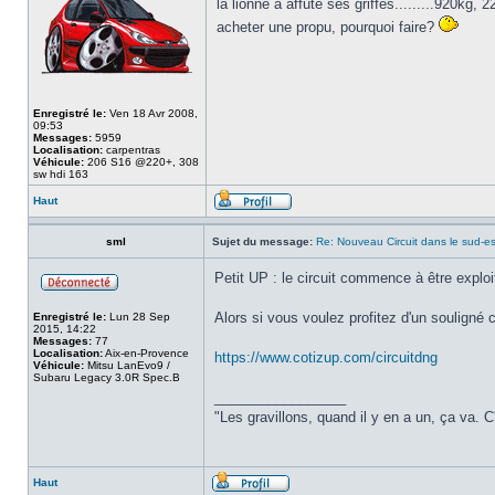
la lionne a affuté ses griffes.........920kg
acheter une propu, pourquoi faire?
Enregistré le:
Ven 18 Avr 2008,
09:53
Messages:
5959
Localisation:
carpentras
Véhicule:
206 S16 @220+, 308
sw hdi 163
Haut
sml
Sujet du message:
Re: Nouveau Circuit dans le sud-es
Petit UP : le circuit commence à être exploi
Alors si vous voulez profitez d'un souligné c
Enregistré le:
Lun 28 Sep
2015, 14:22
Messages:
77
Localisation:
Aix-en-Provence
https://www.cotizup.com/circuitdng
Véhicule:
Mitsu LanEvo9 /
Subaru Legacy 3.0R Spec.B
_________________
"Les gravillons, quand il y en a un, ça va. 
Haut