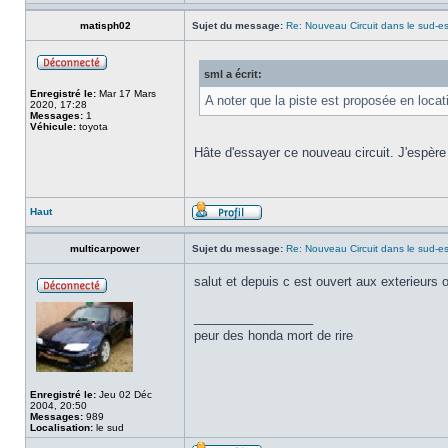
matisph02
Sujet du message:
Re: Nouveau Circuit dans le sud-es
sml a écrit:
Enregistré le:
Mar 17 Mars
A noter que la piste est proposée en loca
2020, 17:28
Messages:
1
Véhicule:
toyota
Hâte d'essayer ce nouveau circuit. J'espère q
Haut
multicarpower
Sujet du message:
Re: Nouveau Circuit dans le sud-es
salut et depuis c est ouvert aux exterieurs 
_________________
peur des honda mort de rire
Enregistré le:
Jeu 02 Déc
2004, 20:50
Messages:
989
Localisation:
le sud