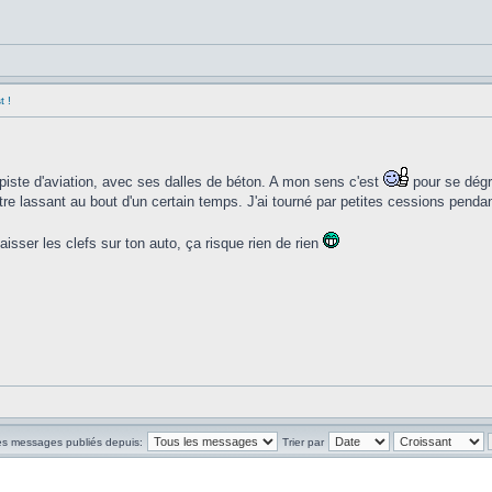
t !
 piste d'aviation, avec ses dalles de béton. A mon sens c'est
pour se dégro
tre lassant au bout d'un certain temps. J'ai tourné par petites cessions pendan
isser les clefs sur ton auto, ça risque rien de rien
les messages publiés depuis:
Trier par