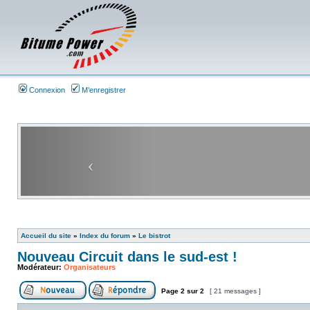
Connexion
M’enregistrer
Accueil du site
»
Index du forum
»
Le bistrot
Nouveau Circuit dans le sud-est !
Modérateur:
Organisateurs
Page
2
sur
2
[ 21 messages ]