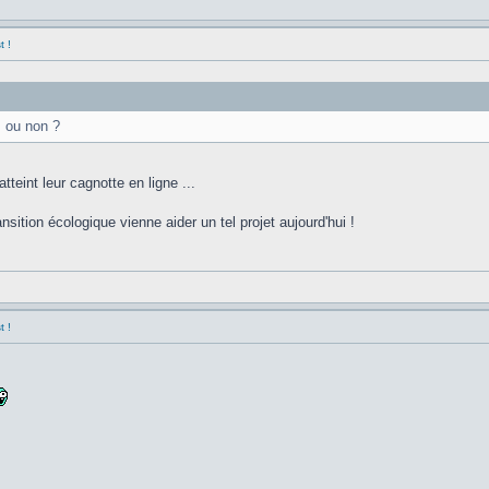
t !
s ou non ?
teint leur cagnotte en ligne ...
nsition écologique vienne aider un tel projet aujourd'hui !
t !