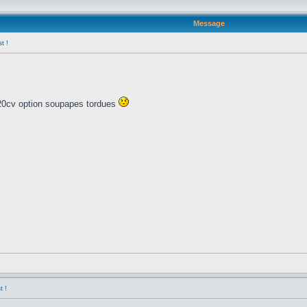
Message
t !
, 220cv option soupapes tordues
t !