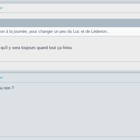
t !
tion à la journée, pour changer un peu du Luc et de Lédenon...
u'il y sera toujours quand tout ça finira.
t !
ou non ?