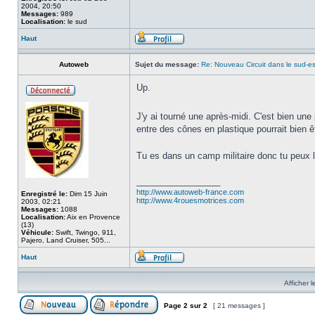
2004, 20:50
Messages:
989
Localisation:
le sud
Haut
Autoweb
Sujet du message:
Re: Nouveau Circuit dans le sud-es
Up.
J'y ai tourné une après-midi. C'est bien une
entre des cônes en plastique pourrait bien ê
Tu es dans un camp militaire donc tu peux la
_________________
http://www.autoweb-france.com
Enregistré le:
Dim 15 Juin
http://www.4rouesmotrices.com
2003, 02:21
Messages:
1088
Localisation:
Aix en Provence
(13)
Véhicule:
Swift, Twingo, 911,
Pajero, Land Cruiser, 505...
Haut
Afficher 
Page
2
sur
2
[ 21 messages ]