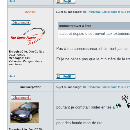
Haut
jahnoel
Sujet du message:
Re: Nouveau Circuit dans le sud-es
multicarpower a écrit:
salut et depuis c est ouvert aux exterieur
Pas à ma connaissance, et ils n'ont jamais at
Enregistré le:
Dim 01 Nov
2015, 00:00
Messages:
649
Et je ne pense pas que le ministère de la tra
Véhicule:
Peugeot deux
saucisses
Haut
multicarpower
Sujet du message:
Re: Nouveau Circuit dans le sud-es
pourtant je comptait rouler en tesla
_________________
peur des honda mort de rire
Enregistré le:
Jeu 02 Déc