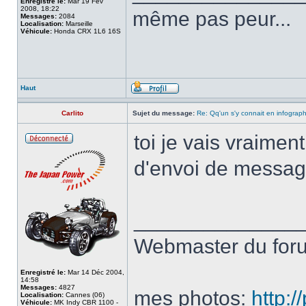
Enregistré le:
Mar 19 Fév
2008, 18:22
même pas peur...
Messages:
2084
Localisation:
Marseille
Véhicule:
Honda CRX 1L6 16S
Haut
Carlito
Sujet du message:
Re: Qq'un s'y connait en infograp
toi je vais vraiment
d'envoi de message
______________
Webmaster du fo
Enregistré le:
Mar 14 Déc 2004,
14:58
Messages:
4827
mes photos:
http:
Localisation:
Cannes (06)
Véhicule:
MK Indy CBR 1100 -