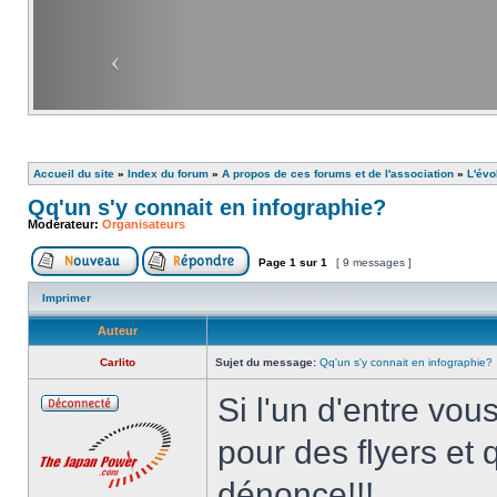
Accueil du site
»
Index du forum
»
A propos de ces forums et de l'association
»
L'évo
Qq'un s'y connait en infographie?
Modérateur:
Organisateurs
Page
1
sur
1
[ 9 messages ]
Imprimer
Auteur
Carlito
Sujet du message:
Qq'un s'y connait en infographie?
Si l'un d'entre vou
pour des flyers et q
dénonce!!!