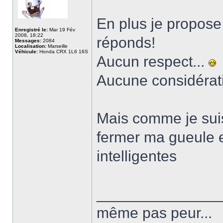
En plus je propose
Enregistré le:
Mar 19 Fév
2008, 18:22
réponds!
Messages:
2084
Localisation:
Marseille
Véhicule:
Honda CRX 1L6 16S
Aucun respect...
Aucune considérati
Mais comme je suis
fermer ma gueule 
intelligentes
______________
même pas peur...