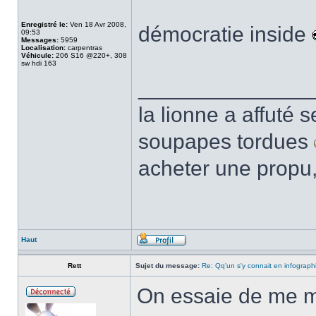
Enregistré le:
Ven 18 Avr 2008,
démocratie inside
09:53
Messages:
5959
Localisation:
carpentras
Véhicule:
206 S16 @220+, 308
sw hdi 163
______________
la lionne a affuté s
soupapes tordues
acheter une propu,
Haut
Rett
Sujet du message:
Re: Qq'un s'y connait en infograph
On essaie de me m