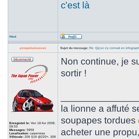
c'est là
Haut
yenajamaisassez
Sujet du message:
Re: Qq'un s'y connait en infograp
Non continue, je su
sortir !
______________
la lionne a affuté s
soupapes tordues
Enregistré le:
Ven 18 Avr 2008,
09:53
acheter une propu,
Messages:
5959
Localisation:
carpentras
Véhicule:
206 S16 @220+, 308