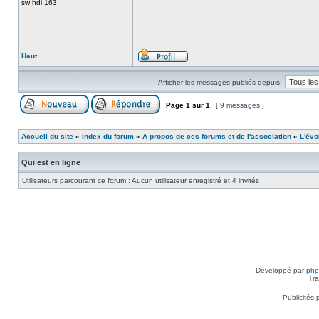
sw hdi 163
Haut
Afficher les messages publiés depuis:
Page
1
sur
1
[ 9 messages ]
Accueil du site
»
Index du forum
»
A propos de ces forums et de l'association
»
L'évo
Qui est en ligne
Utilisateurs parcourant ce forum : Aucun utilisateur enregistré et 4 invités
Développé par
ph
Tra
Publicités