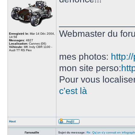
______________
Webmaster du fo
Enregistré le:
Mar 14 Déc 2004,
14:58
Messages:
4827
Localisation:
Cannes (06)
Véhicule:
MK Indy CBR 1100 -
Audi TT RS Flex
mes photos:
http:
mon site perso:
htt
Pour vous localise
c'est là
Haut
l'arsouille
Sujet du message:
Re: Qq'un s'y connait en infograph