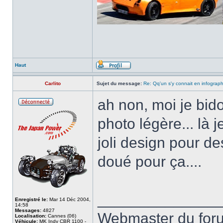
Haut
Carlito
Sujet du message:
Re: Qq'un s'y connait en infograp
ah non, moi je bido
photo légère... là 
joli design pour des
doué pour ça....
______________
Enregistré le:
Mar 14 Déc 2004,
14:58
Messages:
4827
Webmaster du fo
Localisation:
Cannes (06)
Véhicule:
MK Indy CBR 1100 -