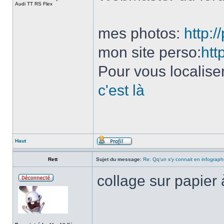
Audi TT RS Flex
mes photos:
http:
mon site perso:
htt
Pour vous localise
c'est là
Haut
Rett
Sujet du message:
Re: Qq'un s'y connait en infograph
collage sur papier
______________