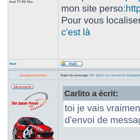
Audi TT RS Flex
mon site perso:
htt
Pour vous localise
c'est là
Haut
yenajamaisassez
Sujet du message:
Re: Qq'un s'y connait en infograp
Carlito a écrit:
toi je vais vraimen
d'envoi de messag