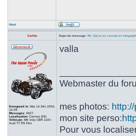
Haut
Carlito
Sujet du message:
Re: Qq'un s'y connait en infograp
valla
______________
Webmaster du fo
mes photos:
http:
Enregistré le:
Mar 14 Déc 2004,
14:58
Messages:
4827
mon site perso:
htt
Localisation:
Cannes (06)
Véhicule:
MK Indy CBR 1100 -
Audi TT RS Flex
Pour vous localise