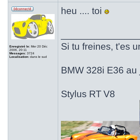
heu .... toi
______________
Si tu freines, t'es u
Enregistré le:
Mer 20 Déc
2006, 20:11
Messages:
3724
Localisation:
dans le sud
BMW 328i E36 au j
Stylus RT V8