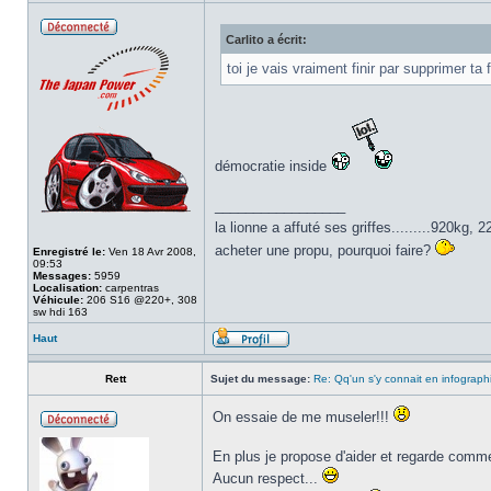
Carlito a écrit:
toi je vais vraiment finir par supprimer ta
démocratie inside
_________________
la lionne a affuté ses griffes.........920kg
acheter une propu, pourquoi faire?
Enregistré le:
Ven 18 Avr 2008,
09:53
Messages:
5959
Localisation:
carpentras
Véhicule:
206 S16 @220+, 308
sw hdi 163
Haut
Rett
Sujet du message:
Re: Qq'un s'y connait en infograph
On essaie de me museler!!!
En plus je propose d'aider et regarde comm
Aucun respect...