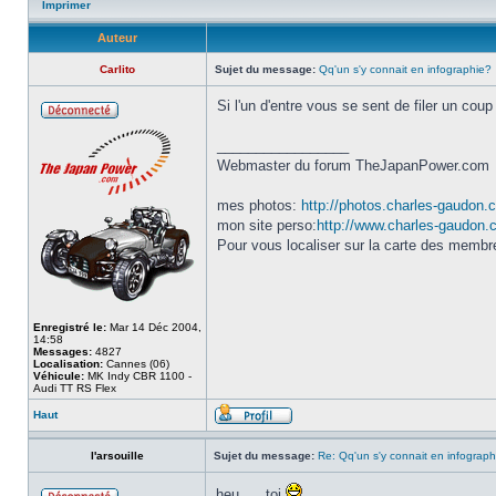
Imprimer
Auteur
Carlito
Sujet du message:
Qq'un s'y connait en infographie?
Si l'un d'entre vous se sent de filer un coup
_________________
Webmaster du forum TheJapanPower.com
mes photos:
http://photos.charles-gaudon.
mon site perso:
http://www.charles-gaudon
Pour vous localiser sur la carte des memb
Enregistré le:
Mar 14 Déc 2004,
14:58
Messages:
4827
Localisation:
Cannes (06)
Véhicule:
MK Indy CBR 1100 -
Audi TT RS Flex
Haut
l'arsouille
Sujet du message:
Re: Qq'un s'y connait en infograph
heu .... toi