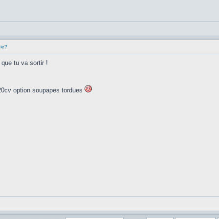
hie?
que tu va sortir !
, 220cv option soupapes tordues