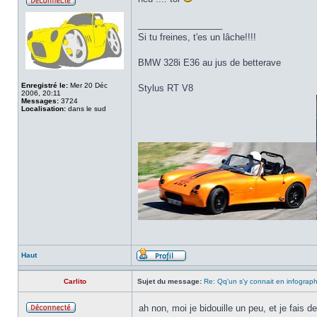
_________________
Si tu freines, t'es un lâche!!!!
BMW 328i E36 au jus de betterave
Enregistré le:
Mer 20 Déc
Stylus RT V8
2006, 20:11
Messages:
3724
Localisation:
dans le sud
Haut
Carlito
Sujet du message:
Re: Qq'un s'y connait en infograp
ah non, moi je bidouille un peu, et je fais d