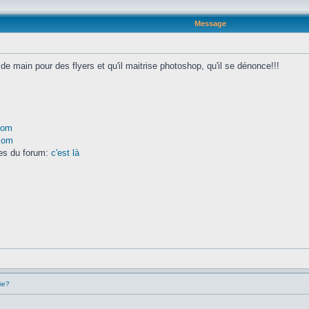
Message
 de main pour des flyers et qu'il maitrise photoshop, qu'il se dénonce!!!
com
.com
res du forum:
c'est là
ie?