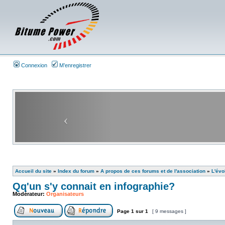
Connexion
M’enregistrer
Accueil du site
»
Index du forum
»
A propos de ces forums et de l'association
»
L'évo
Qq'un s'y connait en infographie?
Modérateur:
Organisateurs
Page
1
sur
1
[ 9 messages ]