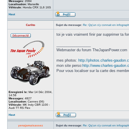
Messages:
2084
Localisation:
Marseille
Véhicule:
Honda CRX 1L6 16S
Haut
Carlito
Sujet du message:
Re: Qq'un s'y connait en infograp
toi je vais vraiment finir par supprimer ta f
_________________
Webmaster du forum TheJapanPower.com
mes photos:
http://photos.charles-gaudon.
mon site perso:
http://www.charles-gaudon
Pour vous localiser sur la carte des memb
Enregistré le:
Mar 14 Déc 2004,
14:58
Messages:
4827
Localisation:
Cannes (06)
Véhicule:
MK Indy CBR 1100 -
Audi TT RS Flex
Haut
yenajamaisassez
Sujet du message:
Re: Qq'un s'y connait en infograp