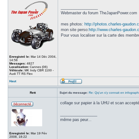
_________________
Webmaster du forum TheJapanPower.com
mes photos:
http://photos.charles-gaudon.
mon site perso:
http://www.charles-gaudon
Pour vous localiser sur la carte des memb
Enregistré le:
Mar 14 Déc 2004,
14:58
Messages:
4827
Localisation:
Cannes (06)
Véhicule:
MK Indy CBR 1100 -
Audi TT RS Flex
Haut
Rett
Sujet du message:
Re: Qq'un s'y connait en infograph
collage sur papier à la UHU et scan accept
_________________
même pas peur...
Enregistré le:
Mar 19 Fév
2008, 18:22