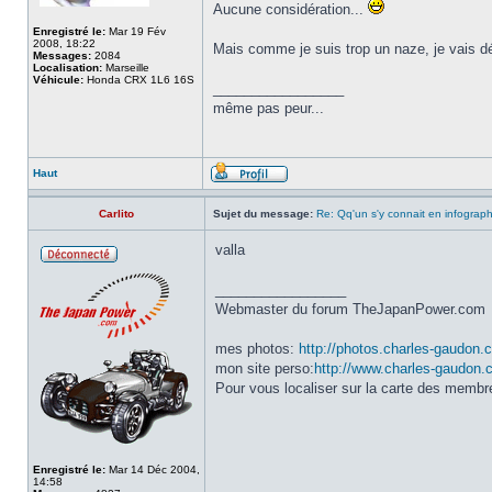
Aucune considération...
Enregistré le:
Mar 19 Fév
2008, 18:22
Mais comme je suis trop un naze, je vais d
Messages:
2084
Localisation:
Marseille
Véhicule:
Honda CRX 1L6 16S
_________________
même pas peur...
Haut
Carlito
Sujet du message:
Re: Qq'un s'y connait en infograp
valla
_________________
Webmaster du forum TheJapanPower.com
mes photos:
http://photos.charles-gaudon.
mon site perso:
http://www.charles-gaudon
Pour vous localiser sur la carte des memb
Enregistré le:
Mar 14 Déc 2004,
14:58