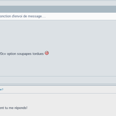
 fonction d'envoi de message....
, 220cv option soupapes tordues
ie?
ent tu me réponds!