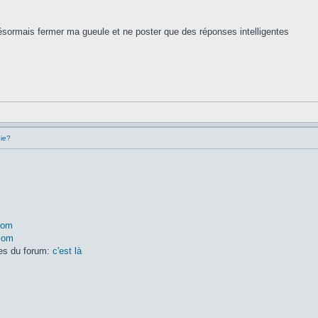
ésormais fermer ma gueule et ne poster que des réponses intelligentes
hie?
com
.com
res du forum:
c'est là