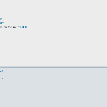
com
.com
res du forum:
c'est là
ie?
é ?