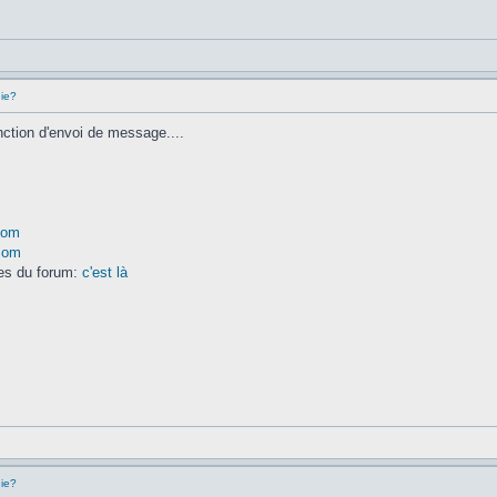
hie?
onction d'envoi de message....
com
.com
res du forum:
c'est là
hie?