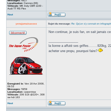
Messages:
4827
Localisation:
Cannes (06)
Véhicule:
MK Indy CBR 1100 -
Audi TT RS Flex
Haut
yenajamaisassez
Sujet du message:
Re: Qq'un s'y connait en infograp
Non continue, je suis fan, on sait jamais ce 
_________________
la lionne a affuté ses griffes.........920kg
acheter une propu, pourquoi faire?
Enregistré le:
Ven 18 Avr 2008,
09:53
Messages:
5959
Localisation:
carpentras
Véhicule:
206 S16 @220+, 308
sw hdi 163
Haut