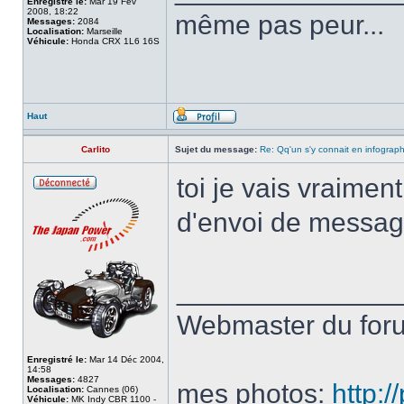
Enregistré le:
Mar 19 Fév
2008, 18:22
même pas peur...
Messages:
2084
Localisation:
Marseille
Véhicule:
Honda CRX 1L6 16S
Haut
Carlito
Sujet du message:
Re: Qq'un s'y connait en infograp
toi je vais vraiment
d'envoi de message
______________
Webmaster du fo
Enregistré le:
Mar 14 Déc 2004,
14:58
Messages:
4827
mes photos:
http:
Localisation:
Cannes (06)
Véhicule:
MK Indy CBR 1100 -