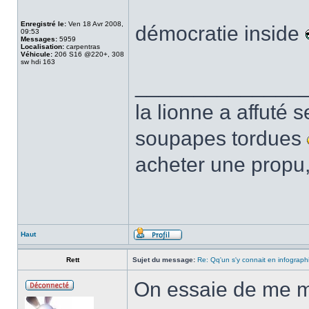
Enregistré le:
Ven 18 Avr 2008,
démocratie inside
09:53
Messages:
5959
Localisation:
carpentras
Véhicule:
206 S16 @220+, 308
sw hdi 163
______________
la lionne a affuté s
soupapes tordues
acheter une propu,
Haut
Rett
Sujet du message:
Re: Qq'un s'y connait en infograph
On essaie de me m