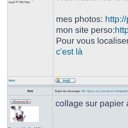
Audi TT RS Flex
mes photos:
http:
mon site perso:
htt
Pour vous localise
c'est là
Haut
Rett
Sujet du message:
Re: Qq'un s'y connait en infograph
collage sur papier
______________