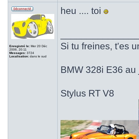
heu .... toi
______________
Si tu freines, t'es u
Enregistré le:
Mer 20 Déc
2006, 20:11
Messages:
3724
Localisation:
dans le sud
BMW 328i E36 au j
Stylus RT V8