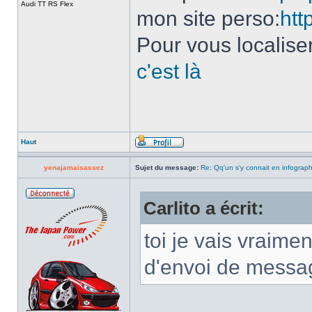
Audi TT RS Flex
mon site perso:
htt
Pour vous localise
c'est là
Haut
yenajamaisassez
Sujet du message:
Re: Qq'un s'y connait en infograp
Carlito a écrit:
toi je vais vraimen
d'envoi de messag