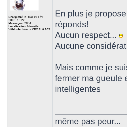
En plus je propose
Enregistré le:
Mar 19 Fév
2008, 18:22
réponds!
Messages:
2084
Localisation:
Marseille
Véhicule:
Honda CRX 1L6 16S
Aucun respect...
Aucune considérati
Mais comme je suis
fermer ma gueule 
intelligentes
______________
même pas peur...