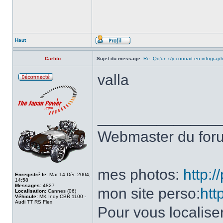
Haut
Carlito
Sujet du message:
Re: Qq'un s'y connait en infograp
valla
______________
Webmaster du fo
mes photos:
http:
Enregistré le:
Mar 14 Déc 2004,
14:58
Messages:
4827
mon site perso:
htt
Localisation:
Cannes (06)
Véhicule:
MK Indy CBR 1100 -
Audi TT RS Flex
Pour vous localise