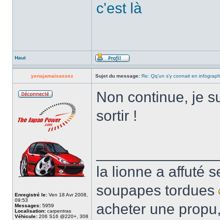
c'est là
Haut
yenajamaisassez
Sujet du message:
Re: Qq'un s'y connait en infograp
Non continue, je su
sortir !
______________
la lionne a affuté s
soupapes tordues
Enregistré le:
Ven 18 Avr 2008,
09:53
acheter une propu,
Messages:
5959
Localisation:
carpentras
Véhicule:
206 S16 @220+, 308