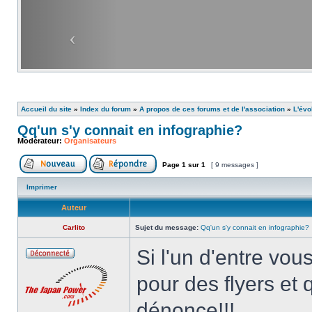
Accueil du site
»
Index du forum
»
A propos de ces forums et de l'association
»
L'évo
Qq'un s'y connait en infographie?
Modérateur:
Organisateurs
Page
1
sur
1
[ 9 messages ]
Imprimer
Auteur
Carlito
Sujet du message:
Qq'un s'y connait en infographie?
Si l'un d'entre vou
pour des flyers et q
dénonce!!!