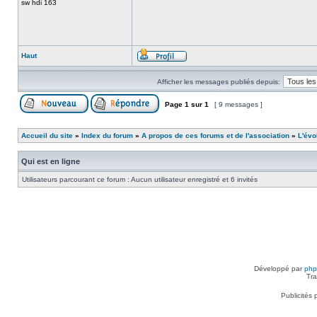
sw hdi 163
Haut
Afficher les messages publiés depuis:
Page
1
sur
1
[ 9 messages ]
Accueil du site
»
Index du forum
»
A propos de ces forums et de l'association
»
L'évo
Qui est en ligne
Utilisateurs parcourant ce forum : Aucun utilisateur enregistré et 6 invités
Développé par
ph
Tra
Publicités