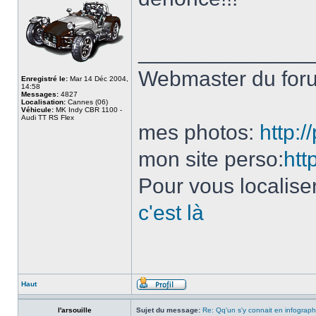
______________
Webmaster du fo
Enregistré le:
Mar 14 Déc 2004,
14:58
Messages:
4827
Localisation:
Cannes (06)
Véhicule:
MK Indy CBR 1100 -
Audi TT RS Flex
mes photos:
http:
mon site perso:
htt
Pour vous localise
c'est là
Haut
l'arsouille
Sujet du message:
Re: Qq'un s'y connait en infograph