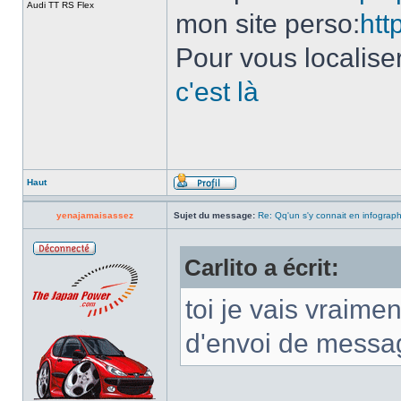
Audi TT RS Flex
mon site perso:
htt
Pour vous localise
c'est là
Haut
yenajamaisassez
Sujet du message:
Re: Qq'un s'y connait en infograp
Carlito a écrit:
toi je vais vraimen
d'envoi de messag