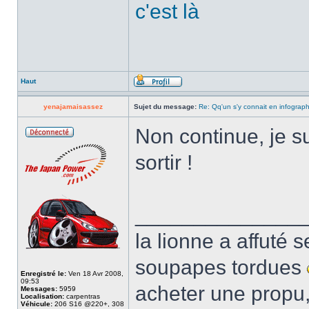
c'est là
Haut
yenajamaisassez
Sujet du message:
Re: Qq'un s'y connait en infograp
Non continue, je su
sortir !
______________
la lionne a affuté s
soupapes tordues
Enregistré le:
Ven 18 Avr 2008,
09:53
acheter une propu,
Messages:
5959
Localisation:
carpentras
Véhicule:
206 S16 @220+, 308