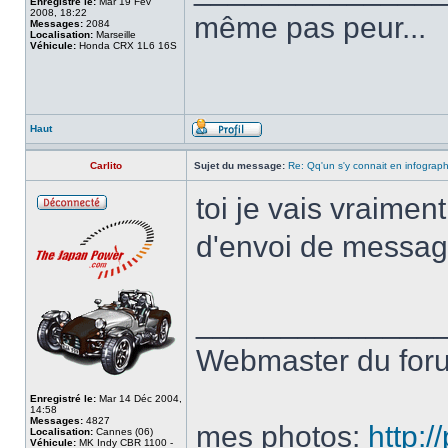
Enregistré le:
Mar 19 Fév
2008, 18:22
même pas peur...
Messages:
2084
Localisation:
Marseille
Véhicule:
Honda CRX 1L6 16S
Haut
Carlito
Sujet du message:
Re: Qq'un s'y connait en infograp
toi je vais vraiment
d'envoi de message
______________
Webmaster du fo
Enregistré le:
Mar 14 Déc 2004,
14:58
Messages:
4827
mes photos:
http:
Localisation:
Cannes (06)
Véhicule:
MK Indy CBR 1100 -