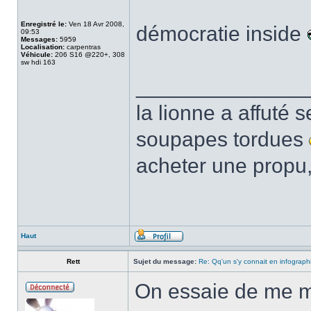
Enregistré le:
Ven 18 Avr 2008,
démocratie inside
09:53
Messages:
5959
Localisation:
carpentras
Véhicule:
206 S16 @220+, 308
sw hdi 163
______________
la lionne a affuté s
soupapes tordues
acheter une propu,
Haut
Rett
Sujet du message:
Re: Qq'un s'y connait en infograph
On essaie de me m