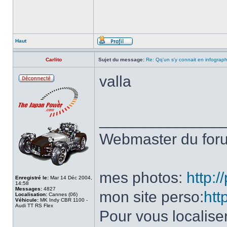
Haut
Carlito
Sujet du message:
Re: Qq'un s'y connait en infograp
valla
______________
Webmaster du fo
mes photos:
http:
Enregistré le:
Mar 14 Déc 2004,
14:58
Messages:
4827
mon site perso:
htt
Localisation:
Cannes (06)
Véhicule:
MK Indy CBR 1100 -
Audi TT RS Flex
Pour vous localise