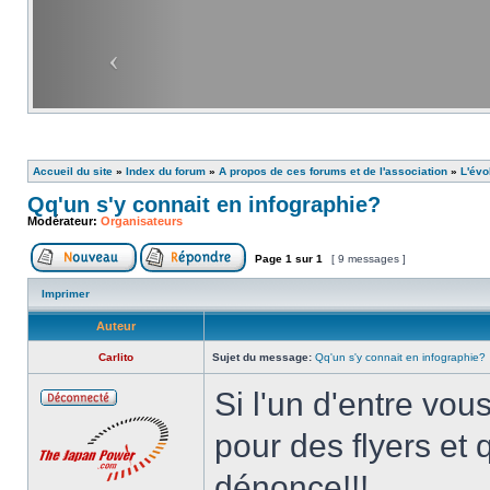
Accueil du site
»
Index du forum
»
A propos de ces forums et de l'association
»
L'évo
Qq'un s'y connait en infographie?
Modérateur:
Organisateurs
Page
1
sur
1
[ 9 messages ]
Imprimer
Auteur
Carlito
Sujet du message:
Qq'un s'y connait en infographie?
Si l'un d'entre vou
pour des flyers et q
dénonce!!!