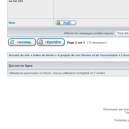
sw hdi 163
Haut
Afficher les messages publiés depuis:
Page
1
sur
1
[ 9 messages ]
Accueil du site
»
Index du forum
»
A propos de ces forums et de l'association
»
L'évo
Qui est en ligne
Utilisateurs parcourant ce forum : Aucun utilisateur enregistré et 7 invités
Développé par
ph
Tra
Publicités