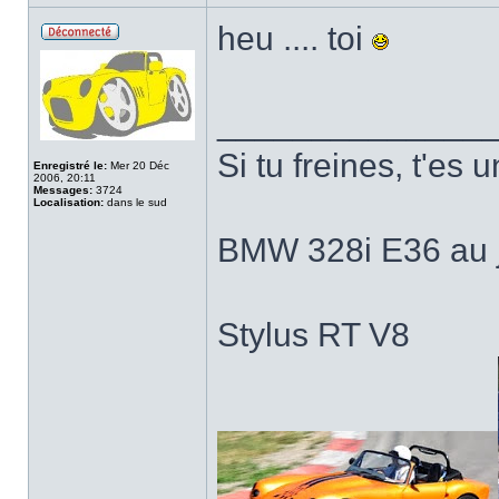
heu .... toi
______________
Si tu freines, t'es u
Enregistré le:
Mer 20 Déc
2006, 20:11
Messages:
3724
Localisation:
dans le sud
BMW 328i E36 au j
Stylus RT V8