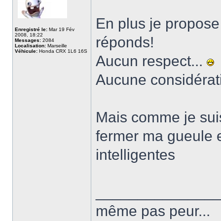
En plus je propose
Enregistré le:
Mar 19 Fév
2008, 18:22
réponds!
Messages:
2084
Localisation:
Marseille
Véhicule:
Honda CRX 1L6 16S
Aucun respect...
Aucune considérati
Mais comme je suis
fermer ma gueule 
intelligentes
______________
même pas peur...