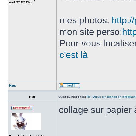
Audi TT RS Flex
mes photos:
http:
mon site perso:
htt
Pour vous localise
c'est là
Haut
Rett
Sujet du message:
Re: Qq'un s'y connait en infograph
collage sur papier
______________