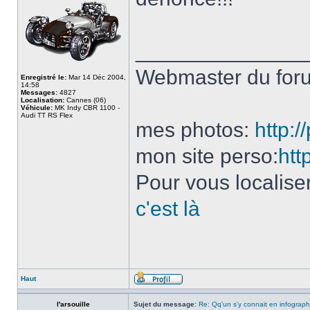
______________
Webmaster du fo
Enregistré le:
Mar 14 Déc 2004,
14:58
Messages:
4827
Localisation:
Cannes (06)
Véhicule:
MK Indy CBR 1100 -
Audi TT RS Flex
mes photos:
http:
mon site perso:
htt
Pour vous localise
c'est là
Haut
l'arsouille
Sujet du message:
Re: Qq'un s'y connait en infograph