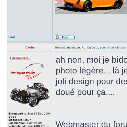
Haut
Carlito
Sujet du message:
Re: Qq'un s'y connait en infograp
ah non, moi je bido
photo légère... là 
joli design pour des
doué pour ça....
______________
Enregistré le:
Mar 14 Déc 2004,
14:58
Messages:
4827
Webmaster du fo
Localisation:
Cannes (06)
Véhicule:
MK Indy CBR 1100 -