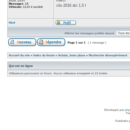
merci
2019, 23:07
Messages:
18
clio 2016 dci 1,5 l
Véhicule:
CLIO 4 société
Haut
Afficher les messages publiés depuis:
Page
1
sur
1
[ 1 message ]
Accueil du site
»
Index du forum
»
Achats, bons plans
»
Recherche désespérément
Qui est en ligne
Utilisateurs parcourant ce forum : Aucun utilisateur enregistré et 13 invités
Développé par
ph
Tra
Publicités