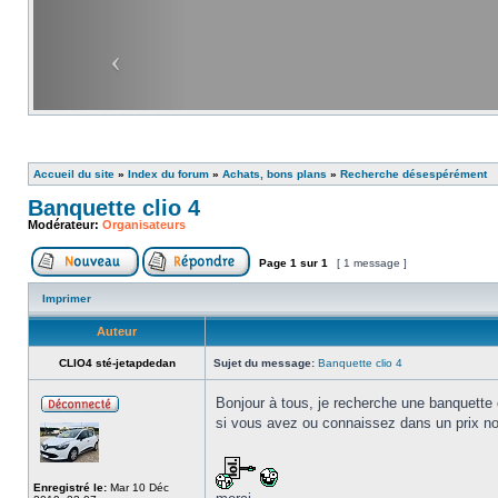
Accueil du site
»
Index du forum
»
Achats, bons plans
»
Recherche désespérément
Banquette clio 4
Modérateur:
Organisateurs
Page
1
sur
1
[ 1 message ]
Imprimer
Auteur
CLIO4 sté-jetapdedan
Sujet du message:
Banquette clio 4
Bonjour à tous, je recherche une banquette 
si vous avez ou connaissez dans un prix non
Enregistré le:
Mar 10 Déc