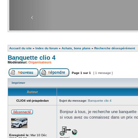
Accueil du site
»
Index du forum
»
Achats, bons plans
»
Recherche désespérément
Banquette clio 4
Modérateur:
Organisateurs
Page
1
sur
1
[ 1 message ]
Imprimer
Auteur
CLIO4 sté-jetapdedan
Sujet du message:
Banquette clio 4
Bonjour à tous, je recherche une banquette 
si vous avez ou connaissez dans un prix non
Enregistré le:
Mar 10 Déc