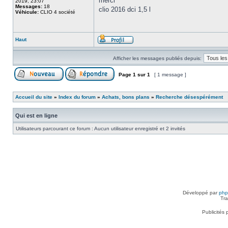
merci
2019, 23:07
Messages:
18
clio 2016 dci 1,5 l
Véhicule:
CLIO 4 société
Haut
Afficher les messages publiés depuis:
Page
1
sur
1
[ 1 message ]
Accueil du site
»
Index du forum
»
Achats, bons plans
»
Recherche désespérément
Qui est en ligne
Utilisateurs parcourant ce forum : Aucun utilisateur enregistré et 2 invités
Développé par
ph
Tra
Publicités