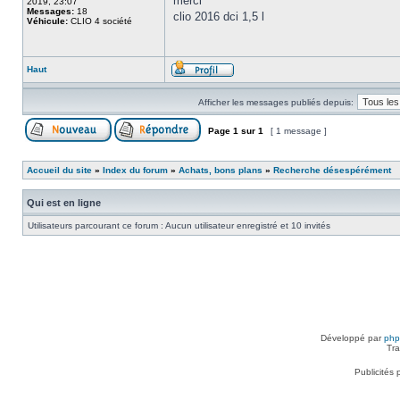
merci
2019, 23:07
Messages:
18
clio 2016 dci 1,5 l
Véhicule:
CLIO 4 société
Haut
Afficher les messages publiés depuis:
Page
1
sur
1
[ 1 message ]
Accueil du site
»
Index du forum
»
Achats, bons plans
»
Recherche désespérément
Qui est en ligne
Utilisateurs parcourant ce forum : Aucun utilisateur enregistré et 10 invités
Développé par
ph
Tra
Publicités