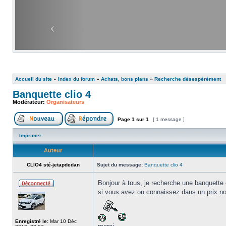
Accueil du site
»
Index du forum
»
Achats, bons plans
»
Recherche désespérément
Banquette clio 4
Modérateur:
Organisateurs
Page
1
sur
1
[ 1 message ]
Imprimer
Auteur
CLIO4 sté-jetapdedan
Sujet du message:
Banquette clio 4
Bonjour à tous, je recherche une banquette 
si vous avez ou connaissez dans un prix non
Enregistré le:
Mar 10 Déc