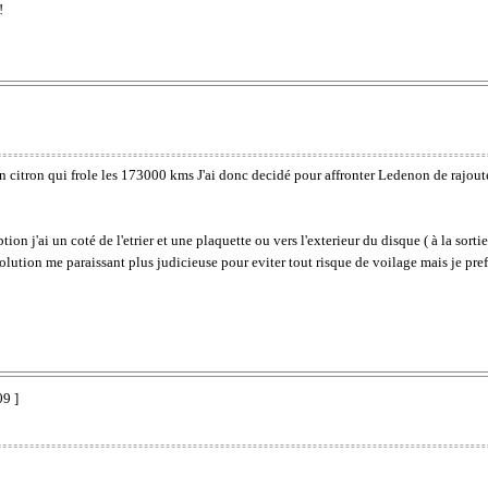
!
 mon citron qui frole les 173000 kms J'ai donc decidé pour affronter Ledenon de rajou
ion j'ai un coté de l'etrier et une plaquette ou vers l'exterieur du disque ( à la sortie
solution me paraissant plus judicieuse pour eviter tout risque de voilage mais je p
09 ]