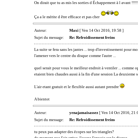
On dirait que tu as mis les sorties d Échappement à l avant !!!!!
Ça a le mérite d être efficace et pas cher
Auteur:
Maxi
[ Ven 14 Oct 2016, 19:58 ]
Sujet du message:
Re: Refroidissement freins
La suite se fera sans les jantes ... trop d'investissement pour
l'amener vers le centre du disque comme l'autre ...
quel serait pour vous le meilleur endroit à ventiler ... comme opt
etaient bien chaudes aussi à la fin d'une session La deuxieme 
L'air etant gratuit et le flexible aussi autant prendre
A bientot
Auteur:
yenajamaisassez
[ Ven 14 Oct 2016, 21:
Sujet du message:
Re: Refroidissement freins
tu peux pas adapter des écopes sur les triangles?
du moment que l'air arrive, l'ecope l'envoie sur le disque