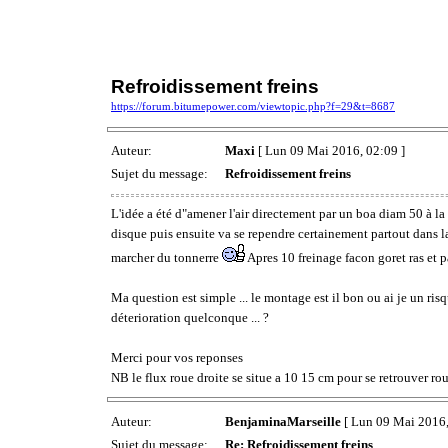
Refroidissement freins
https://forum.bitumepower.com/viewtopic.php?f=29&t=8687
Auteur:
Maxi
[ Lun 09 Mai 2016, 02:09 ]
Sujet du message:
Refroidissement freins
L'idée a été d"amener l'air directement par un boa diam 50 à la p
disque puis ensuite va se rependre certainement partout dans la j
marcher du tonnerre
Apres 10 freinage facon goret ras et p
Ma question est simple ... le montage est il bon ou ai je un ri
déterioration quelconque ... ?
Merci pour vos reponses
NB le flux roue droite se situe a 10 15 cm pour se retrouver ro
Auteur:
BenjaminaMarseille
[ Lun 09 Mai 2016,
Sujet du message:
Re: Refroidissement freins