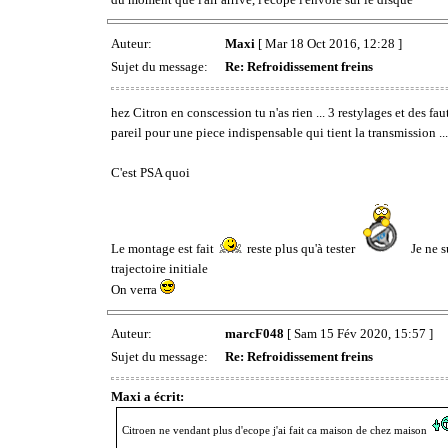
Auteur:
Maxi
[ Mar 18 Oct 2016, 12:28 ]
Sujet du message:
Re: Refroidissement freins
hez Citron en conscession tu n'as rien ... 3 restylages et des fau
pareil pour une piece indispensable qui tient la transmission ... i
C'est PSA quoi
Le montage est fait
reste plus qu'à tester
Je ne s
trajectoire initiale
On verra
Auteur:
marcF048
[ Sam 15 Fév 2020, 15:57 ]
Sujet du message:
Re: Refroidissement freins
Maxi a écrit:
Citroen ne vendant plus d'ecope j'ai fait ca maison de chez maison