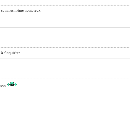
nous sommes même nombreux
 à t'inquiéter
aison