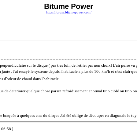
Bitume Power
https://forum.bitumepower.com/
erpendiculaire sur le disque ( pas tres loin de l'etrier par non choix) L'air pulsé va 
ante . J'ai essayé le systeme depuis l'habitacle a plus de 100 km/h et c'est clair que
as d'odeur de chaud dans l'habitacle
sque de deteriorer quelque chose par un refroidissement anormal trop ciblé ou trop pr
ue braquée à quelques cms du disque J'ai été obligé de découper en diagonale le tuyau
 06:58 ]