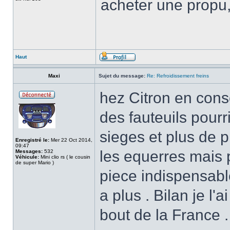
acheter une propu,
Haut
Maxi
Sujet du message:
Re: Refroidissement freins
hez Citron en consc
des fauteuils pourri
sieges et plus de pi
Enregistré le:
Mer 22 Oct 2014,
09:47
les equerres mais
Messages:
532
Véhicule:
Mini clio rs ( le cousin
de super Mario )
piece indispensable 
a plus . Bilan je l'a
bout de la France .