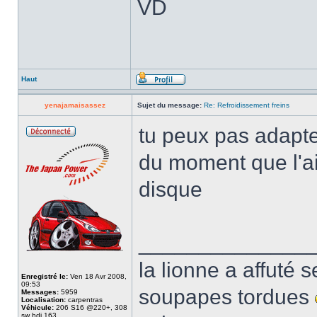
VD
Haut
yenajamaisassez
Sujet du message:
Re: Refroidissement freins
tu peux pas adapte
du moment que l'air
disque
______________
la lionne a affuté s
Enregistré le:
Ven 18 Avr 2008,
09:53
soupapes tordues
Messages:
5959
Localisation:
carpentras
Véhicule:
206 S16 @220+, 308
sw hdi 163