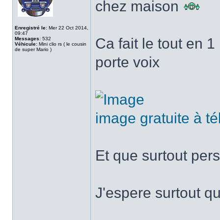
chez maison
Enregistré le:
Mer 22 Oct 2014,
09:47
Ca fait le tout en 1
Messages:
532
Véhicule:
Mini clio rs ( le cousin
de super Mario )
porte voix
image gratuite à t
Et que surtout per
J'espere surtout q