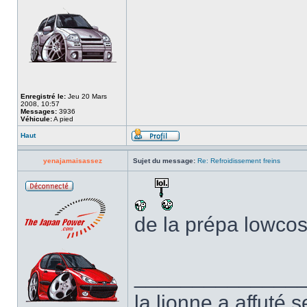
Enregistré le:
Jeu 20 Mars
2008, 10:57
Messages:
3936
Véhicule:
A pied
Haut
yenajamaisassez
Sujet du message:
Re: Refroidissement freins
de la prépa lowcos
______________
la lionne a affuté s