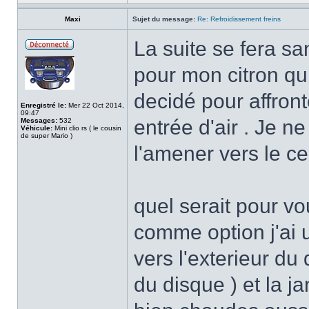
Maxi
Sujet du message:
Re: Refroidissement freins
La suite se fera sa
pour mon citron qu
decidé pour affron
Enregistré le:
Mer 22 Oct 2014,
09:47
entrée d'air . Je 
Messages:
532
Véhicule:
Mini clio rs ( le cousin
de super Mario )
l'amener vers le ce
quel serait pour vou
comme option j'ai u
vers l'exterieur du 
du disque ) et la ja