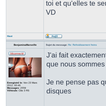
toi et qu'elles te 
VD
Haut
BenjaminaMarseille
Sujet du message:
Re: Refroidissement freins
J'ai fait exacteme
que nous sommes
Je ne pense pas qu
Enregistré le:
Ven 23 Mars
2012, 00:46
Messages:
2559
disques
Véhicule:
Cliio 3 RS