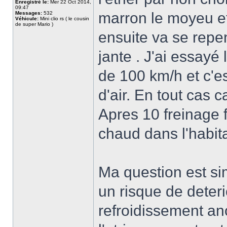
Enregistré le:
Mer 22 Oct 2014,
09:47
marron le moyeu et 
Messages:
532
Véhicule:
Mini clio rs ( le cousin
de super Mario )
ensuite va se repe
jante . J'ai essayé
de 100 km/h et c'e
d'air. En tout cas 
Apres 10 freinage 
chaud dans l'habit
Ma question est sim
un risque de deter
refroidissement an