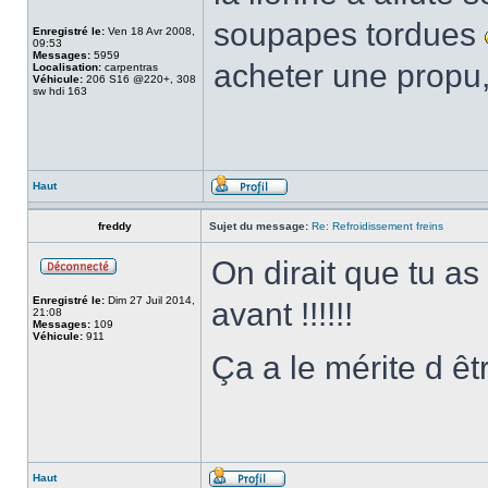
soupapes tordues
Enregistré le:
Ven 18 Avr 2008,
09:53
Messages:
5959
acheter une propu,
Localisation:
carpentras
Véhicule:
206 S16 @220+, 308
sw hdi 163
Haut
freddy
Sujet du message:
Re: Refroidissement freins
On dirait que tu as
Enregistré le:
Dim 27 Juil 2014,
avant !!!!!!
21:08
Messages:
109
Véhicule:
911
Ça a le mérite d êt
Haut