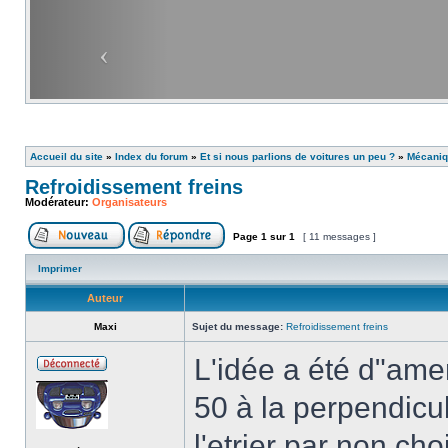
Accueil du site
»
Index du forum
»
Et si nous parlions de voitures un peu ?
»
Mécani
Refroidissement freins
Modérateur:
Organisateurs
Page
1
sur
1
[ 11 messages ]
Imprimer
Auteur
Maxi
Sujet du message:
Refroidissement freins
L'idée a été d"ame
50 à la perpendicul
l'etrier par non cho