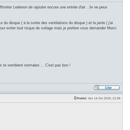
ffronter Ledenon de rajouter encore une entrée d'air . Je ne peux
r du disque ( à la sortie des ventilations du disque ) et la jante ( j'ai
our eviter tout risque de voilage mais je prefere vous demander Merci
les te semblent normales ... C'est pas bon !
Publié:
Ven 14 Oct 2016, 21:09