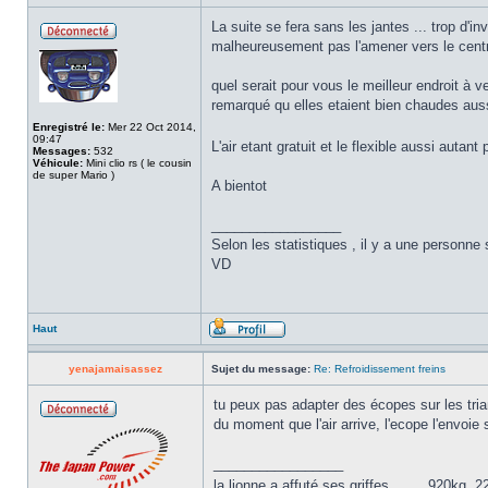
La suite se fera sans les jantes ... trop d'
malheureusement pas l'amener vers le centr
quel serait pour vous le meilleur endroit à ven
remarqué qu elles etaient bien chaudes auss
Enregistré le:
Mer 22 Oct 2014,
09:47
L'air etant gratuit et le flexible aussi autant
Messages:
532
Véhicule:
Mini clio rs ( le cousin
de super Mario )
A bientot
_________________
Selon les statistiques , il y a une personne 
VD
Haut
yenajamaisassez
Sujet du message:
Re: Refroidissement freins
tu peux pas adapter des écopes sur les tri
du moment que l'air arrive, l'ecope l'envoie 
_________________
la lionne a affuté ses griffes.........920kg