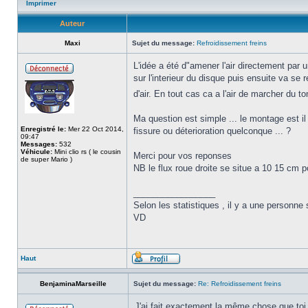
Imprimer
Auteur
Maxi
Sujet du message:
Refroidissement freins
L'idée a été d"amener l'air directement par u
sur l'interieur du disque puis ensuite va se
d'air. En tout cas ca a l'air de marcher du t
Ma question est simple ... le montage est il
Enregistré le:
Mer 22 Oct 2014,
fissure ou déterioration quelconque ... ?
09:47
Messages:
532
Véhicule:
Mini clio rs ( le cousin
Merci pour vos reponses
de super Mario )
NB le flux roue droite se situe a 10 15 cm p
_________________
Selon les statistiques , il y a une personne 
VD
Haut
BenjaminaMarseille
Sujet du message:
Re: Refroidissement freins
J'ai fait exactement la même chose que t