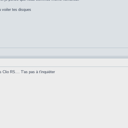
 voiler tes disques
 Clio RS.... T'as pas à t'inquiéter