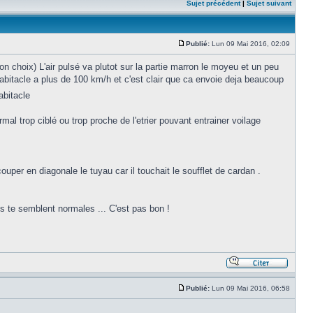
Sujet précédent
|
Sujet suivant
Publié:
Lun 09 Mai 2016, 02:09
non choix) L'air pulsé va plutot sur la partie marron le moyeu et un peu
'habitacle a plus de 100 km/h et c'est clair que ca envoie deja beaucoup
abitacle
al trop ciblé ou trop proche de l'etrier pouvant entrainer voilage
uper en diagonale le tuyau car il touchait le soufflet de cardan .
les te semblent normales ... C'est pas bon !
Publié:
Lun 09 Mai 2016, 06:58