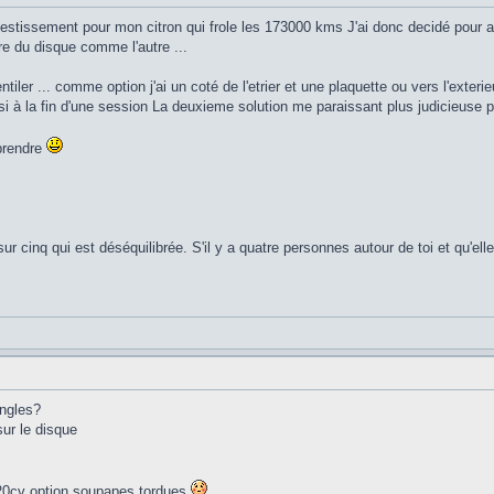
investissement pour mon citron qui frole les 173000 kms J'ai donc decidé pour a
e du disque comme l'autre ...
tiler ... comme option j'ai un coté de l'etrier et une plaquette ou vers l'exterieu
i à la fin d'une session La deuxieme solution me paraissant plus judicieuse p
 prendre
sur cinq qui est déséquilibrée. S'il y a quatre personnes autour de toi et qu'el
angles?
sur le disque
, 220cv option soupapes tordues