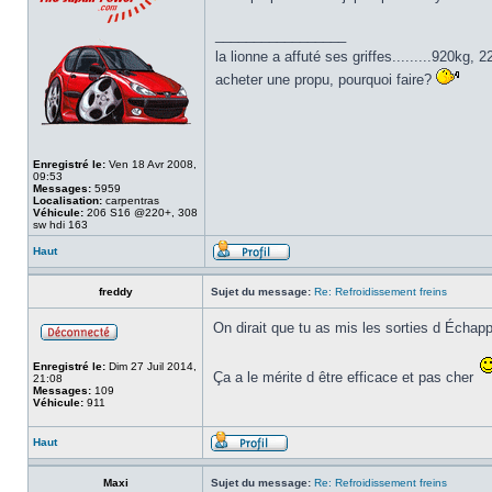
_________________
la lionne a affuté ses griffes.........920kg
acheter une propu, pourquoi faire?
Enregistré le:
Ven 18 Avr 2008,
09:53
Messages:
5959
Localisation:
carpentras
Véhicule:
206 S16 @220+, 308
sw hdi 163
Haut
freddy
Sujet du message:
Re: Refroidissement freins
On dirait que tu as mis les sorties d Échapp
Enregistré le:
Dim 27 Juil 2014,
Ça a le mérite d être efficace et pas cher
21:08
Messages:
109
Véhicule:
911
Haut
Maxi
Sujet du message:
Re: Refroidissement freins