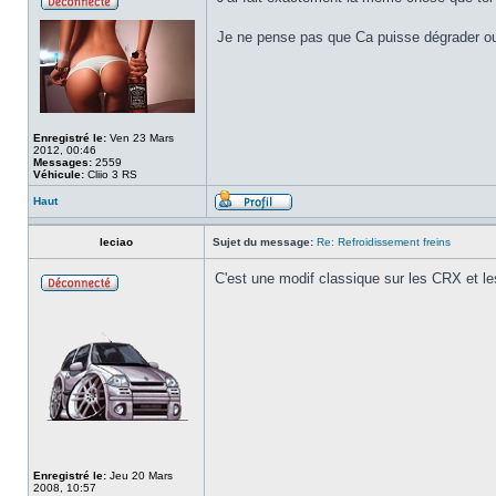
Je ne pense pas que Ca puisse dégrader ou
Enregistré le:
Ven 23 Mars
2012, 00:46
Messages:
2559
Véhicule:
Cliio 3 RS
Haut
leciao
Sujet du message:
Re: Refroidissement freins
C'est une modif classique sur les CRX et les
Enregistré le:
Jeu 20 Mars
2008, 10:57