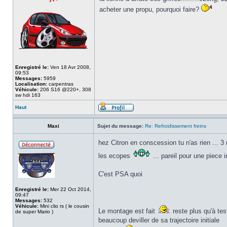
acheter une propu, pourquoi faire?
Enregistré le:
Ven 18 Avr 2008,
09:53
Messages:
5959
Localisation:
carpentras
Véhicule:
206 S16 @220+, 308
sw hdi 163
Haut
Maxi
Sujet du message:
Re: Refroidissement freins
hez Citron en conscession tu n'as rien ... 3 
les ecopes
... pareil pour une piece i
C'est PSA quoi
Enregistré le:
Mer 22 Oct 2014,
09:47
Messages:
532
Véhicule:
Mini clio rs ( le cousin
Le montage est fait
reste plus qu'à te
de super Mario )
beaucoup deviller de sa trajectoire initiale