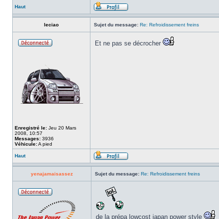
Haut
leciao
Sujet du message:
Re: Refroidissement freins
Et ne pas se décrocher
Enregistré le:
Jeu 20 Mars
2008, 10:57
Messages:
3936
Véhicule:
A pied
Haut
yenajamaisassez
Sujet du message:
Re: Refroidissement freins
de la prépa lowcost japan power style