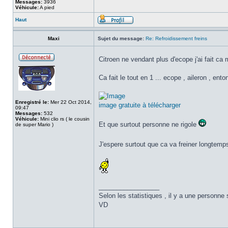
Messages:
3936
Véhicule:
A pied
Haut
Maxi
Sujet du message:
Re: Refroidissement freins
Citroen ne vendant plus d'ecope j'ai fait 
Ca fait le tout en 1 ... ecope , aileron , ento
Enregistré le:
Mer 22 Oct 2014,
image gratuite à télécharger
09:47
Messages:
532
Véhicule:
Mini clio rs ( le cousin
Et que surtout personne ne rigole
de super Mario )
J'espere surtout que ca va freiner longtem
_________________
Selon les statistiques , il y a une personne 
VD