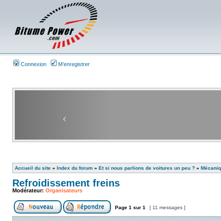
Connexion
M’enregistrer
Accueil du site
»
Index du forum
»
Et si nous parlions de voitures un peu ?
»
Mécani
Refroidissement freins
Modérateur:
Organisateurs
Page
1
sur
1
[ 11 messages ]