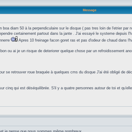
Message
n boa diam 50 à la perpendiculaire sur le disque ( pas tres loin de l'etrier par 
 rependre certainement partout dans la jante . J'ai essayé le systeme depuis l
onnerre
Apres 10 freinage facon goret ras et pas d'odeur de chaud dans l'h
 bon ou ai je un risque de deteriorer quelque chose par un refroidissement anorm
our se retrouver roue braquée à quelques cms du disque J'ai été obligé de déco
sur cinq qui est déséquilibrée. S'il y a quatre personnes autour de toi et qu'el
oi et je pense que nous sommes même nombreux