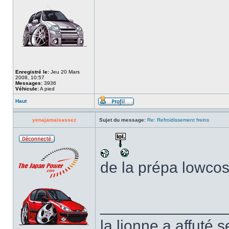
Enregistré le:
Jeu 20 Mars
2008, 10:57
Messages:
3936
Véhicule:
A pied
Haut
yenajamaisassez
Sujet du message:
Re: Refroidissement freins
de la prépa lowcos
______________
la lionne a affuté s