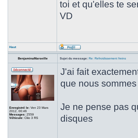
toi et qu'elles te 
VD
Haut
BenjaminaMarseille
Sujet du message:
Re: Refroidissement freins
J'ai fait exacteme
que nous sommes
Je ne pense pas qu
Enregistré le:
Ven 23 Mars
2012, 00:46
Messages:
2559
disques
Véhicule:
Cliio 3 RS