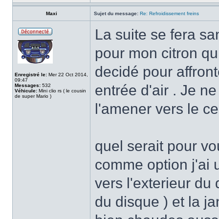
Maxi
Sujet du message:
Re: Refroidissement freins
La suite se fera sa
pour mon citron qu
decidé pour affron
Enregistré le:
Mer 22 Oct 2014,
09:47
entrée d'air . Je 
Messages:
532
Véhicule:
Mini clio rs ( le cousin
de super Mario )
l'amener vers le ce
quel serait pour vou
comme option j'ai u
vers l'exterieur du 
du disque ) et la ja