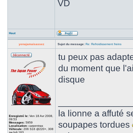
VD
Haut
yenajamaisassez
Sujet du message:
Re: Refroidissement freins
tu peux pas adapte
du moment que l'air
disque
______________
la lionne a affuté s
Enregistré le:
Ven 18 Avr 2008,
09:53
soupapes tordues
Messages:
5959
Localisation:
carpentras
Véhicule:
206 S16 @220+, 308
sw hdi 163