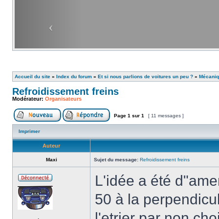
Accueil du site
»
Index du forum
»
Et si nous parlions de voitures un peu ?
»
Mécani
Refroidissement freins
Modérateur:
Organisateurs
Page
1
sur
1
[ 11 messages ]
Imprimer
Auteur
Maxi
Sujet du message:
Refroidissement freins
L'idée a été d"ame
50 à la perpendicul
l'etrier par non cho