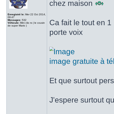
chez maison
Enregistré le:
Mer 22 Oct 2014,
09:47
Ca fait le tout en 1
Messages:
532
Véhicule:
Mini clio rs ( le cousin
de super Mario )
porte voix
image gratuite à t
Et que surtout per
J'espere surtout q