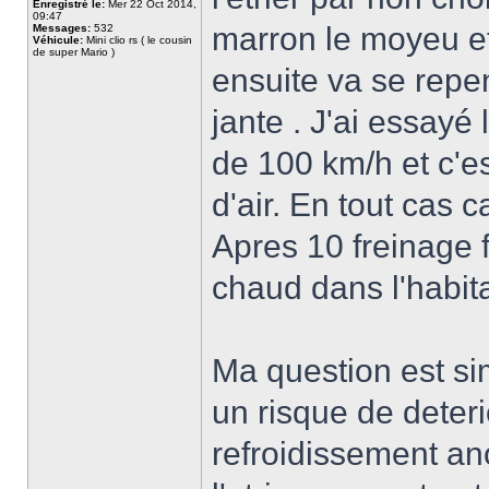
Enregistré le:
Mer 22 Oct 2014,
09:47
marron le moyeu et 
Messages:
532
Véhicule:
Mini clio rs ( le cousin
de super Mario )
ensuite va se repe
jante . J'ai essayé
de 100 km/h et c'e
d'air. En tout cas 
Apres 10 freinage 
chaud dans l'habit
Ma question est sim
un risque de deter
refroidissement an