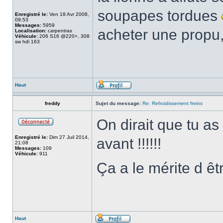
soupapes tordues
Enregistré le:
Ven 18 Avr 2008,
09:53
Messages:
5959
acheter une propu,
Localisation:
carpentras
Véhicule:
206 S16 @220+, 308
sw hdi 163
Haut
freddy
Sujet du message:
Re: Refroidissement freins
On dirait que tu as
Enregistré le:
Dim 27 Juil 2014,
avant !!!!!!
21:08
Messages:
109
Véhicule:
911
Ça a le mérite d êt
Haut