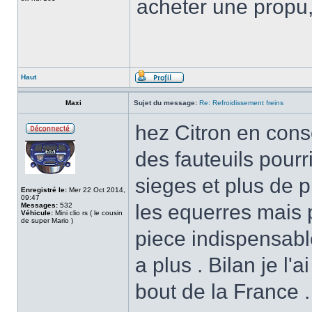
acheter une propu,
Haut
Maxi
Sujet du message:
Re: Refroidissement freins
hez Citron en consc
des fauteuils pourri
sieges et plus de pi
Enregistré le:
Mer 22 Oct 2014,
09:47
les equerres mais
Messages:
532
Véhicule:
Mini clio rs ( le cousin
de super Mario )
piece indispensable 
a plus . Bilan je l'a
bout de la France .