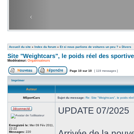
Accueil du site
»
Index du forum
»
Et si nous parlions de voitures un peu ?
»
Divers
Site "Weightcars", le poids réel des sportiv
Modérateur:
Organisateurs
Page
10
sur
10
[ 119 messages ]
Imprimer
Auteur
MSportCars
Sujet du message:
Re: Site "Weightcars", le poids réel
UPDATE 07/2025
Enregistré le:
Mer 09 Fév 2011,
22:22
Arrivée de la nou
Messages:
220