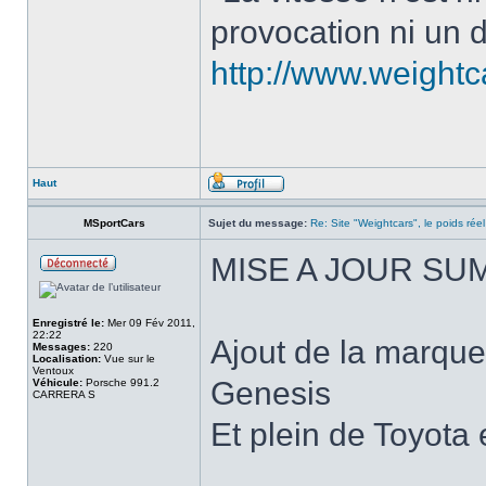
provocation ni un d
http://www.weight
Haut
MSportCars
Sujet du message:
Re: Site "Weightcars", le poids réel
MISE A JOUR SU
Enregistré le:
Mer 09 Fév 2011,
22:22
Ajout de la marqu
Messages:
220
Localisation:
Vue sur le
Ventoux
Genesis
Véhicule:
Porsche 991.2
CARRERA S
Et plein de Toyota 