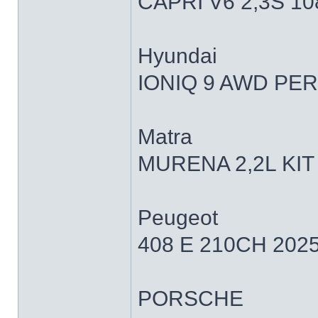
CAPRI V6 2,3S 1
Hyundai
IONIQ 9 AWD PER
Matra
MURENA 2,2L KIT
Peugeot
408 E 210CH 202
PORSCHE