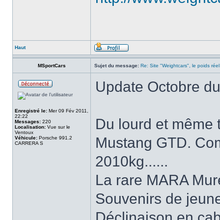
Haut
MSportCars
Sujet du message:
Re: Site "Weightcars", le poids réel
Update Octobre du 
Enregistré le:
Mer 09 Fév 2011,
22:22
Du lourd et même t
Messages:
220
Localisation:
Vue sur le
Ventoux
Mustang GTD. Comm
Véhicule:
Porsche 991.2
CARRERA S
2010kg......
La rare MARA Mure
Souvenirs de jeune
Déclinaison en cab