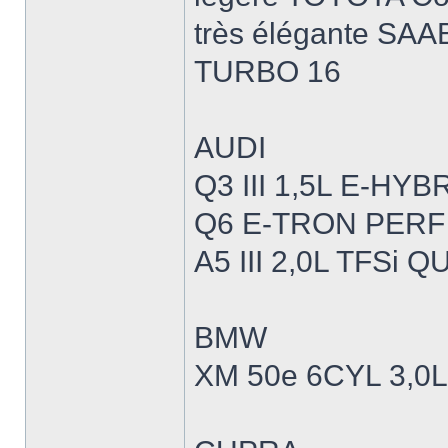
très élégante SAAB
TURBO 16
AUDI
Q3 III 1,5L E-H
Q6 E-TRON PERF
A5 III 2,0L TFSi
BMW
XM 50e 6CYL 3,0