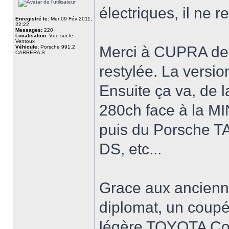
électriques, il ne 
Enregistré le:
Mer 09 Fév 2011,
22:22
Messages:
220
Localisation:
Vue sur le
Ventoux
Merci à CUPRA de
Véhicule:
Porsche 991.2
CARRERA S
restylée. La versi
Ensuite ça va, de 
280ch face à la 
puis du Porsche 
DS, etc...
Grace aux ancienne
diplomat, un coupé
légère TOYOTA Cor