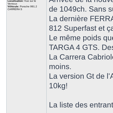
Localisation:
Vue sur le
Ventoux
de 1049ch. Sans sur
Véhicule:
Porsche 991.2
CARRERA S
La dernière FERRAR
812 Superfast et ç
Le même poids que
TARGA 4 GTS. Des
La Carrera Cabriol
moins.
La version Gt de l
10kg!
La liste des entrant