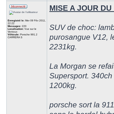
MISE A JOUR DU 
Enregistré le:
Mer 09 Fév 2011,
22:22
SUV de choc: lamb
Messages:
220
Localisation:
Vue sur le
Ventoux
purosangue V12, le
Véhicule:
Porsche 991.2
CARRERA S
2231kg.
La Morgan se refai
Supersport. 340ch
1200kg.
porsche sort la 91