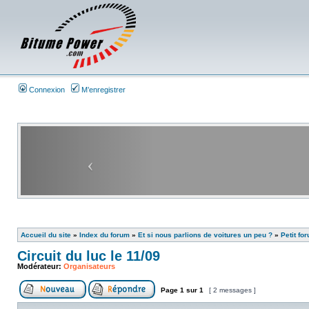
Connexion
M’enregistrer
Accueil du site
»
Index du forum
»
Et si nous parlions de voitures un peu ?
»
Petit fo
Circuit du luc le 11/09
Modérateur:
Organisateurs
Page
1
sur
1
[ 2 messages ]