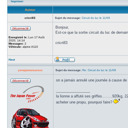
Imprimer
Auteur
cricri83
Sujet du message:
Circuit du luc le 11/09
Bonjour,
Est-ce que la sortie circuit du luc de dem
Enregistré le:
Lun 17 Août
2020, 14:14
cricri83
Messages:
2
Véhicule:
alpine A110
Haut
yenajamaisassez
Sujet du message:
Re: Circuit du luc le 11/09
on a jamais annulé une journée à cause de 
_________________
la lionne a affuté ses griffes.........920kg
acheter une propu, pourquoi faire?