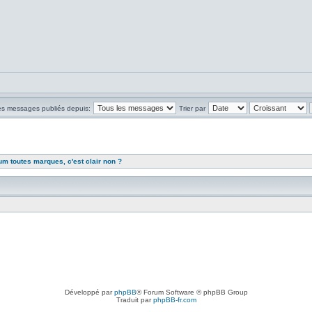
les messages publiés depuis:
Trier par
rum toutes marques, c'est clair non ?
Développé par
phpBB
® Forum Software © phpBB Group
Traduit par
phpBB-fr.com