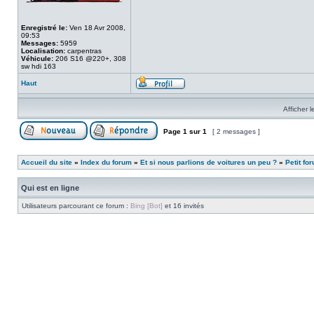
Enregistré le:
Ven 18 Avr 2008,
09:53
Messages:
5959
Localisation:
carpentras
Véhicule:
206 S16 @220+, 308
sw hdi 163
Haut
Afficher 
Page
1
sur
1
[ 2 messages ]
Accueil du site
»
Index du forum
»
Et si nous parlions de voitures un peu ?
»
Petit fo
Qui est en ligne
Utilisateurs parcourant ce forum :
Bing [Bot]
et 16 invités