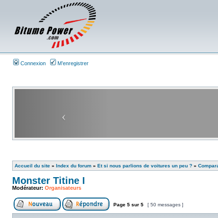
Connexion
M’enregistrer
Accueil du site
»
Index du forum
»
Et si nous parlions de voitures un peu ?
»
Comparat
Monster Titine I
Modérateur:
Organisateurs
Page
5
sur
5
[ 50 messages ]