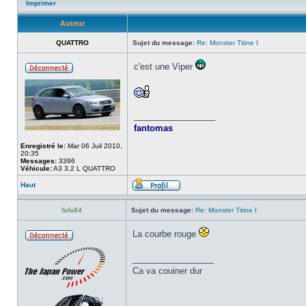
Imprimer
Auteur
QUATTRO
Sujet du message:
Re: Monster Titine I
c'est une Viper
_________________
fantomas
Enregistré le:
Mar 06 Juil 2010,
20:35
Messages:
3396
Véhicule:
A3 3.2 L QUATTRO
Haut
fafa84
Sujet du message:
Re: Monster Titine I
La courbe rouge
_________________
Ca va couiner dur