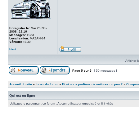
Enregistré le:
Mar 25 Nov
2008, 22:16
Messages:
1933
Localisation:
MAZAN-84
Véhicule:
ED9
Haut
Afficher 
Page
5
sur
5
[ 50 messages ]
Accueil du site
»
Index du forum
»
Et si nous parlions de voitures un peu ?
»
Comparat
Qui est en ligne
Utilisateurs parcourant ce forum : Aucun utilisateur enregistré et 8 invités