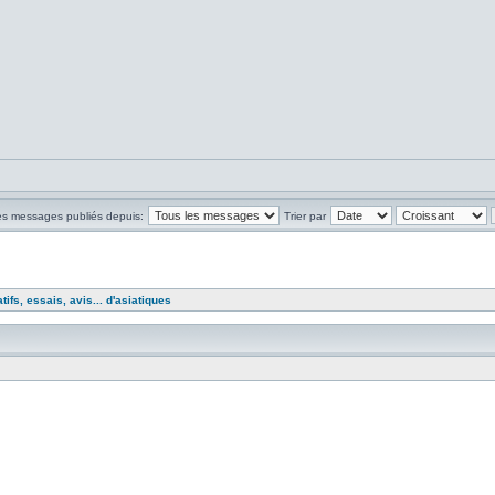
les messages publiés depuis:
Trier par
ifs, essais, avis... d'asiatiques