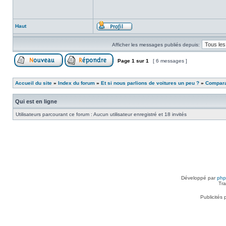
Haut
Afficher les messages publiés depuis:
Page
1
sur
1
[ 6 messages ]
Accueil du site
»
Index du forum
»
Et si nous parlions de voitures un peu ?
»
Comparat
Qui est en ligne
Utilisateurs parcourant ce forum : Aucun utilisateur enregistré et 18 invités
Développé par
ph
Tra
Publicités