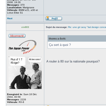
2008, 19:28
Messages:
370
Localisation:
Marignane
Véhicule:
BMW e21, e30 et
Lotus Elise S1
Haut
vin883
Sujet du message:
Re: une gtr sexy "ital design conc
thoms a écrit:
Ça sert à quoi ?
A rouler à 80 sur la nationale pourquoi?
Enregistré le:
Sam 18 Déc
2004, 00:58
Messages:
2226
Véhicule:
RX-8