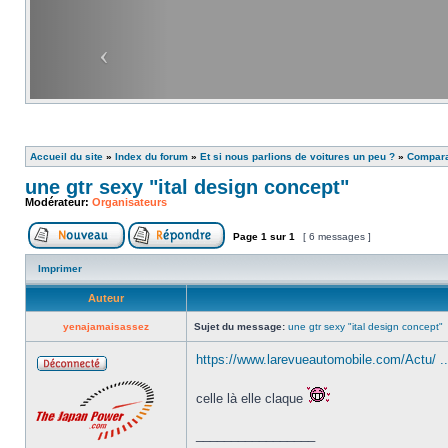
Accueil du site
»
Index du forum
»
Et si nous parlions de voitures un peu ?
»
Comparat
une gtr sexy "ital design concept"
Modérateur:
Organisateurs
Page
1
sur
1
[ 6 messages ]
Imprimer
Auteur
yenajamaisassez
Sujet du message:
une gtr sexy "ital design concept"
https://www.larevueautomobile.com/Actu/ ..
celle là elle claque
_________________