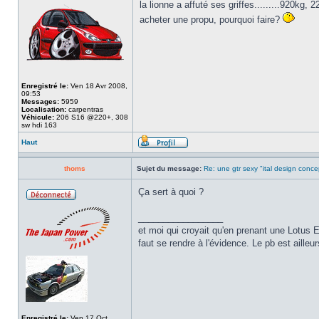
la lionne a affuté ses griffes.........920kg
acheter une propu, pourquoi faire?
Enregistré le:
Ven 18 Avr 2008,
09:53
Messages:
5959
Localisation:
carpentras
Véhicule:
206 S16 @220+, 308
sw hdi 163
Haut
thoms
Sujet du message:
Re: une gtr sexy "ital design conce
Ça sert à quoi ?
_________________
et moi qui croyait qu'en prenant une Lotus E
faut se rendre à l'évidence. Le pb est ailleur
Enregistré le:
Ven 17 Oct