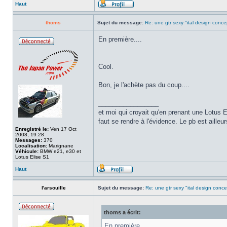
Haut
thoms
Sujet du message:
Re: une gtr sexy "ital design conce
En première....
Cool.
Bon, je l'achète pas du coup....
_________________
et moi qui croyait qu'en prenant une Lotus E
faut se rendre à l'évidence. Le pb est ailleur
Enregistré le:
Ven 17 Oct
2008, 19:28
Messages:
370
Localisation:
Marignane
Véhicule:
BMW e21, e30 et
Lotus Elise S1
Haut
l'arsouille
Sujet du message:
Re: une gtr sexy "ital design conce
thoms a écrit:
En première....