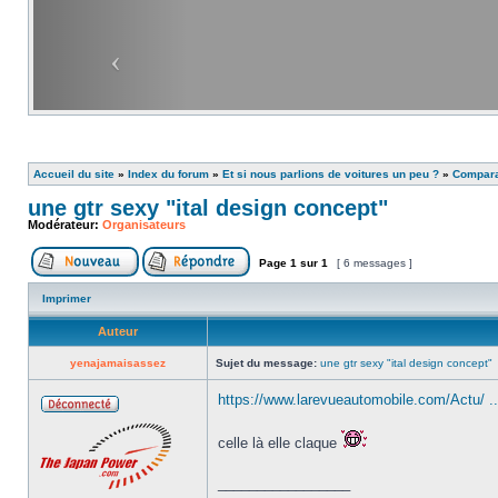
Accueil du site
»
Index du forum
»
Et si nous parlions de voitures un peu ?
»
Comparat
une gtr sexy "ital design concept"
Modérateur:
Organisateurs
Page
1
sur
1
[ 6 messages ]
Imprimer
Auteur
yenajamaisassez
Sujet du message:
une gtr sexy "ital design concept"
https://www.larevueautomobile.com/Actu/ ..
celle là elle claque
_________________