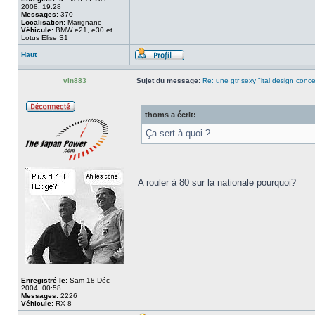
2008, 19:28
Messages:
370
Localisation:
Marignane
Véhicule:
BMW e21, e30 et
Lotus Elise S1
Haut
vin883
Sujet du message:
Re: une gtr sexy "ital design conc
thoms a écrit:
Ça sert à quoi ?
A rouler à 80 sur la nationale pourquoi?
Enregistré le:
Sam 18 Déc
2004, 00:58
Messages:
2226
Véhicule:
RX-8