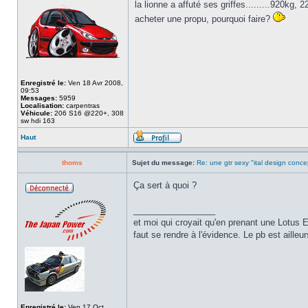
la lionne a affuté ses griffes.........920kg
acheter une propu, pourquoi faire?
Enregistré le:
Ven 18 Avr 2008,
09:53
Messages:
5959
Localisation:
carpentras
Véhicule:
206 S16 @220+, 308
sw hdi 163
Haut
thoms
Sujet du message:
Re: une gtr sexy "ital design conce
Ça sert à quoi ?
_________________
et moi qui croyait qu'en prenant une Lotus E
faut se rendre à l'évidence. Le pb est ailleur
Enregistré le:
Ven 17 Oct