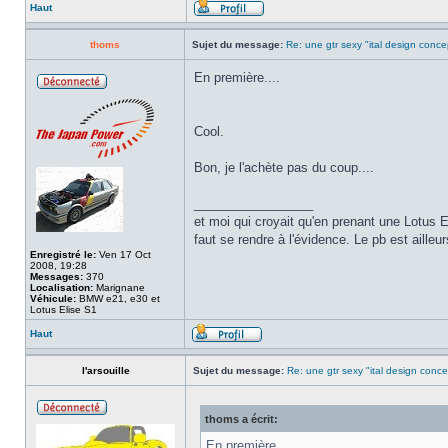
Haut
thoms
Sujet du message:
Re: une gtr sexy "ital design conce
En première....
Cool.
Bon, je l'achète pas du coup....
_________________
et moi qui croyait qu'en prenant une Lotus E
faut se rendre à l'évidence. Le pb est ailleur
Enregistré le:
Ven 17 Oct
2008, 19:28
Messages:
370
Localisation:
Marignane
Véhicule:
BMW e21, e30 et
Lotus Elise S1
Haut
l'arsouille
Sujet du message:
Re: une gtr sexy "ital design conce
thoms a écrit:
En première....