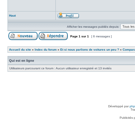
Haut
Afficher les messages publiés depuis:
Page
1
sur
1
[ 6 messages ]
Accueil du site
»
Index du forum
»
Et si nous parlions de voitures un peu ?
»
Comparat
Qui est en ligne
Utilisateurs parcourant ce forum : Aucun utilisateur enregistré et 13 invités
Développé par
ph
Tra
Publicités