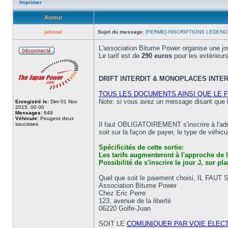
Imprimer
Auteur
jahnoel
Sujet du message:
[FERME]-INSCRIPTIONS LEDENON
Enregistré le:
Dim 01 Nov
2015, 00:00
Messages:
649
Véhicule:
Peugeot deux
saucisses