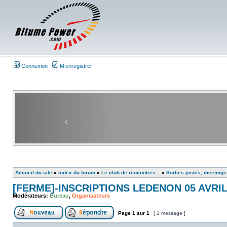
Connexion
M’enregistrer
Accueil du site
»
Index du forum
»
Le club de rencontres...
»
Sorties pistes, meetings
[FERME]-INSCRIPTIONS LEDENON 05 AVRIL
Modérateurs:
Bureau
,
Organisateurs
Page
1
sur
1
[ 1 message ]