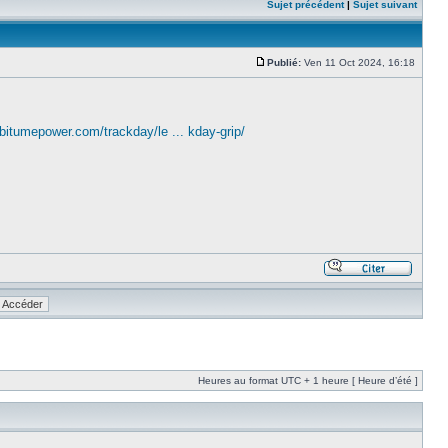
Sujet précédent
|
Sujet suivant
Publié:
Ven 11 Oct 2024, 16:18
bitumepower.com/trackday/le ... kday-grip/
Heures au format UTC + 1 heure [ Heure d’été ]