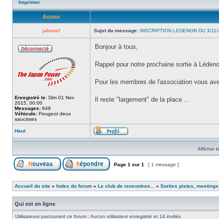
Imprimer
Auteur
jahnoel
Sujet du message:
INSCRIPTION LEDENON DU 3/11/
Bonjour à tous,
Rappel pour notre prochaine sortie à Lédeno
Pour les membres de l'association vous av
Enregistré le:
Dim 01 Nov
Il reste "largement" de la place ...
2015, 00:00
Messages:
649
Véhicule:
Peugeot deux
saucisses
Haut
Afficher 
Page
1
sur
1
[ 1 message ]
Accueil du site
»
Index du forum
»
Le club de rencontres...
»
Sorties pistes, meetings
Qui est en ligne
Utilisateurs parcourant ce forum : Aucun utilisateur enregistré et 14 invités