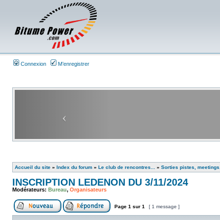
Connexion
M’enregistrer
Accueil du site
»
Index du forum
»
Le club de rencontres...
»
Sorties pistes, meetings
INSCRIPTION LEDENON DU 3/11/2024
Modérateurs:
Bureau
,
Organisateurs
Page
1
sur
1
[ 1 message ]