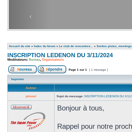
Accueil du site
»
Index du forum
»
Le club de rencontres...
»
Sorties pistes, meetings
INSCRIPTION LEDENON DU 3/11/2024
Modérateurs:
Bureau
,
Organisateurs
Page
1
sur
1
[ 1 message ]
Imprimer
Auteur
jahnoel
Sujet du message:
INSCRIPTION LEDENON DU 3/11/
Bonjour à tous,
Rappel pour notre procha