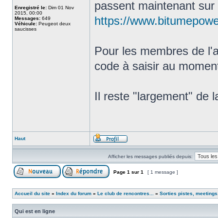
passent maintenant sur 
Enregistré le:
Dim 01 Nov
2015, 00:00
https://www.bitumepower
Messages:
649
Véhicule:
Peugeot deux
saucisses
Pour les membres de l'
code à saisir au momen
Il reste "largement" de la
Haut
Afficher les messages publiés depuis:
Page
1
sur
1
[ 1 message ]
Accueil du site
»
Index du forum
»
Le club de rencontres...
»
Sorties pistes, meetings
Qui est en ligne