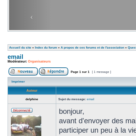
Accueil du site
»
Index du forum
»
A propos de ces forums et de l'association
»
Ques
email
Modérateur:
Organisateurs
Page
1
sur
1
[ 1 message ]
Imprimer
Auteur
delphine
Sujet du message:
email
bonjour,
avant d'envoyer des mail
participer un peu à la v