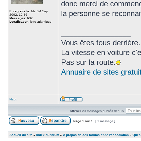
donc merci de commence
la personne se reconnai
Enregistré le:
Mar 24 Sep
2002, 12:36
Messages:
632
Localisation:
loire atlantique
_________________
Vous êtes tous derrière..
La vitesse en voiture c'
Pas sur la route.
Annuaire de sites gratui
Haut
Afficher les messages publiés depuis:
Page
1
sur
1
[ 1 message ]
Accueil du site
»
Index du forum
»
A propos de ces forums et de l'association
»
Ques