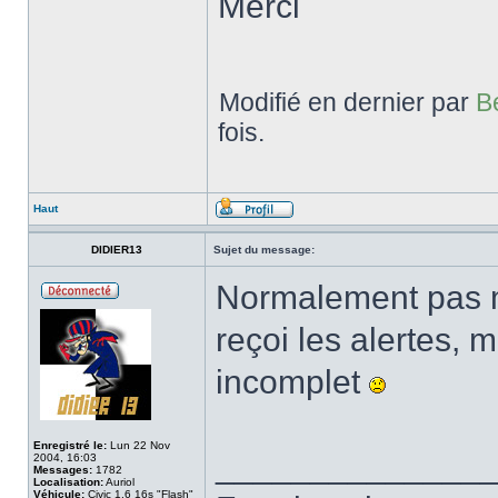
Merci
Modifié en dernier par
B
fois.
Haut
DIDIER13
Sujet du message:
Normalement pas moi
reçoi les alertes, m
incomplet
Enregistré le:
Lun 22 Nov
______________
2004, 16:03
Messages:
1782
Localisation:
Auriol
Véhicule:
Civic 1.6 16s "Flash"