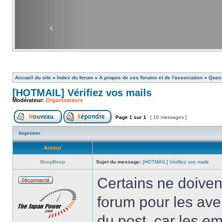
Accueil du site
»
Index du forum
»
A propos de ces forums et de l'association
»
Ques
[HOTMAIL] Vérifiez vos mails
Modérateur:
Organisateurs
Page
1
sur
1
[ 10 messages ]
Imprimer
Auteur
BeepBeep
Sujet du message:
[HOTMAIL] Vérifiez vos mails
Certains ne doiven
forum pour les ave
du post, car les em