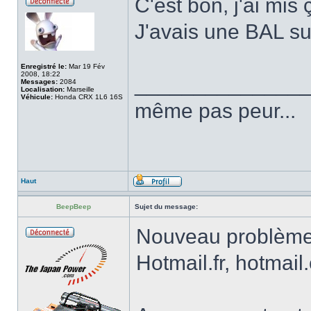
C'est bon, j'ai mis 
J'avais une BAL su
Enregistré le:
Mar 19 Fév
2008, 18:22
______________
Messages:
2084
Localisation:
Marseille
Véhicule:
Honda CRX 1L6 16S
même pas peur...
Haut
BeepBeep
Sujet du message:
Nouveau problème 
Hotmail.fr, hotmail