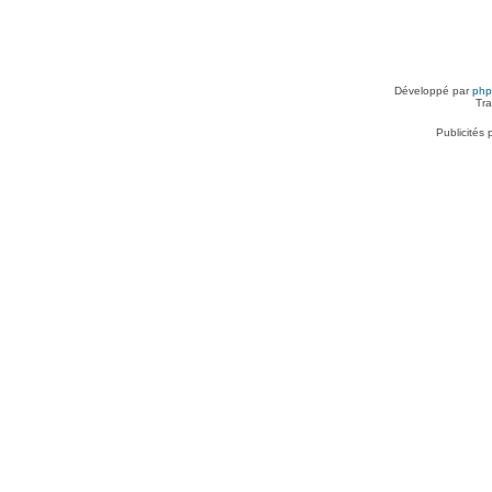
Développé par
ph
Tra
Publicités