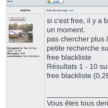
Haut
delphine
Sujet du message:
mail
si c'est free, il y
un moment.
pas chercher plus lo
petite recherche sur
Enregistré le:
Mar 24 Sep
2002, 12:36
Messages:
632
free blackliste
Localisation:
loire atlantique
Résultats 1 - 10 su
free blackliste (0,
______________
Vous êtes tous derri