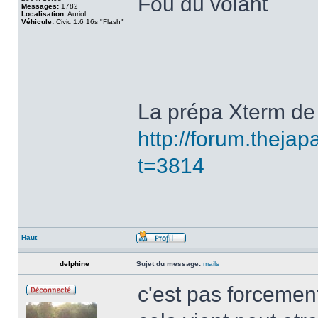
Fou du volant
Messages:
1782
Localisation:
Auriol
Véhicule:
Civic 1.6 16s "Flash"
La prépa Xterm de 
http://forum.thej
t=3814
Haut
delphine
Sujet du message:
mails
c'est pas forcement