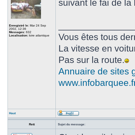
suivant le fai de la
______________
Enregistré le:
Mar 24 Sep
2002, 12:36
Messages:
632
Vous êtes tous derri
Localisation:
loire atlantique
La vitesse en voitu
Pas sur la route.
Annuaire de sites g
www.infobarquee.f
Haut
Rett
Sujet du message: