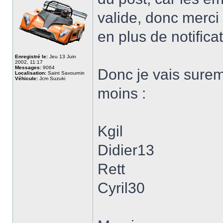
valide, donc merci 
en plus de notifica
Enregistré le:
Jeu 13 Juin
2002, 11:17
Messages:
9064
Donc je vais surem
Localisation:
Saint Savournin
Véhicule:
Jcm Suzuki
moins :
Kgil
Didier13
Rett
Cyril30