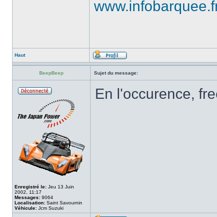
www.infobarquee.f
Haut
BeepBeep
Sujet du message:
En l'occurence, fr
Enregistré le:
Jeu 13 Juin
2002, 11:17
Messages:
9064
Localisation:
Saint Savournin
Véhicule:
Jcm Suzuki