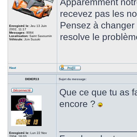
Apparemment notre 
recevez pas les not
Pensez à changer d
Enregistré le:
Jeu 13 Juin
2002, 11:17
Messages:
9064
resolve le problè
Localisation:
Saint Savournin
Véhicule:
Jcm Suzuki
Haut
DIDIER13
Sujet du message:
Que ce que tu as f
encore ?
______________
Enregistré le:
Lun 22 Nov
2004, 16:03