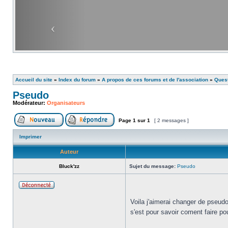
Accueil du site
»
Index du forum
»
A propos de ces forums et de l'association
»
Ques
Pseudo
Modérateur:
Organisateurs
Page
1
sur
1
[ 2 messages ]
Imprimer
Auteur
Bluck'zz
Sujet du message:
Pseudo
Voila j'aimerai changer de pseud
s'est pour savoir coment faire 