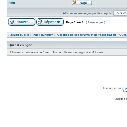
Haut
Afficher les messages publiés depuis:
Page
1
sur
1
[ 2 messages ]
Accueil du site
»
Index du forum
»
A propos de ces forums et de l'association
»
Ques
Qui est en ligne
Utilisateurs parcourant ce forum : Aucun utilisateur enregistré et 4 invités
Développé par
ph
Tra
Publicités