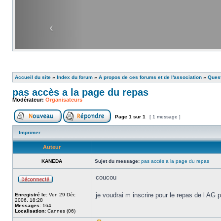
Accueil du site
»
Index du forum
»
A propos de ces forums et de l'association
»
Ques
pas accès a la page du repas
Modérateur:
Organisateurs
Page
1
sur
1
[ 1 message ]
Imprimer
Auteur
KANEDA
Sujet du message:
pas accès a la page du repas
coucou
je voudrai m inscrire pour le repas de l AG
Enregistré le:
Ven 29 Déc
2006, 18:28
Messages:
164
Localisation:
Cannes (06)