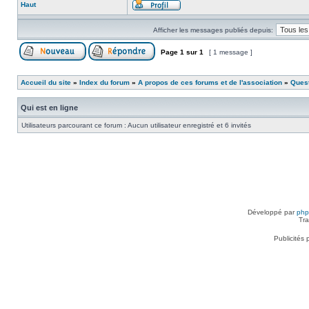
Haut
Afficher les messages publiés depuis:
Page
1
sur
1
[ 1 message ]
Accueil du site
»
Index du forum
»
A propos de ces forums et de l'association
»
Ques
Qui est en ligne
Utilisateurs parcourant ce forum : Aucun utilisateur enregistré et 6 invités
Développé par
ph
Tra
Publicités