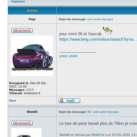
Imprimer
Auteur
Papi
Sujet du message:
une autre époque
pour mimi 06 et Saucab
https://www.bing.com/videos/search?q=t
_________________
yeux usés
Enregistré le:
Dim 26 Déc
2010, 12:44
Messages:
1717
Véhicule:
ferdinand 4
Haut
Mimi06
Sujet du message:
Re: une autre époque
Le tour de piste faisait plus de 70km je c
Modifié en dernier par
Mimi06
le Lun 10 Fév 2020, 12:4