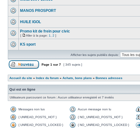
MANOS PROSPORT
HUILE IGOL
Promo kit de frein pour civic
[
Aller à la page:
1
,
2
]
KS sport
Afficher les sujets publiés depuis:
Page
1
sur
7
[ 345 sujets ]
Accueil du site
»
Index du forum
»
Achats, bons plans
»
Bonnes adresses
Qui est en ligne
Utilisateurs parcourant ce forum : Aucun utilisateur enregistré et 7 invités
Messages non lus
Aucun message non lu
{ UNREAD_POSTS_HOT }
{ NO_UNREAD_POSTS_HOT }
{ UNREAD_POSTS_LOCKED }
{ NO_UNREAD_POSTS_LOCKED }