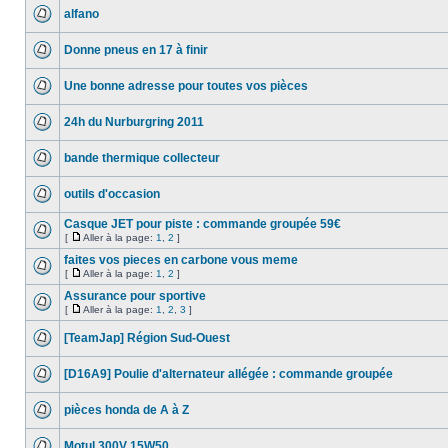
alfano
Donne pneus en 17 à finir
Une bonne adresse pour toutes vos pièces
24h du Nurburgring 2011
bande thermique collecteur
outils d'occasion
Casque JET pour piste : commande groupée 59€
[
Aller à la page:
1
,
2
]
faites vos pieces en carbone vous meme
[
Aller à la page:
1
,
2
]
Assurance pour sportive
[
Aller à la page:
1
,
2
,
3
]
[TeamJap] Région Sud-Ouest
[D16A9] Poulie d'alternateur allégée : commande groupée
pièces honda de A à Z
Motul 300V 15W50