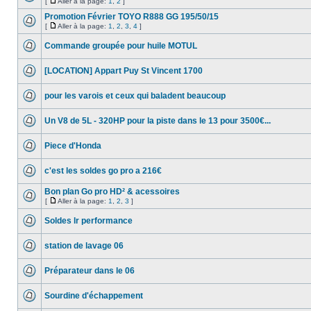
[
Aller à la page:
1
,
2
]
Promotion Février TOYO R888 GG 195/50/15
[
Aller à la page:
1
,
2
,
3
,
4
]
Commande groupée pour huile MOTUL
[LOCATION] Appart Puy St Vincent 1700
pour les varois et ceux qui baladent beaucoup
Un V8 de 5L - 320HP pour la piste dans le 13 pour 3500€...
Piece d'Honda
c'est les soldes go pro a 216€
Bon plan Go pro HD² & acessoires
[
Aller à la page:
1
,
2
,
3
]
Soldes lr performance
station de lavage 06
Préparateur dans le 06
Sourdine d'échappement