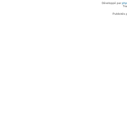
Développé par
ph
Tra
Publicités