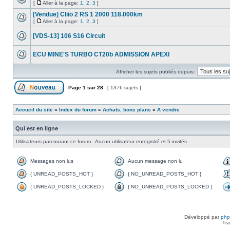
[
Aller à la page:
1
,
2
,
3
]
[Vendue] Cliio 2 RS 1 2000 118.000km
[
Aller à la page:
1
,
2
,
3
]
[VDS-13] 106 S16 Circuit
ECU MINE'S TURBO CT20b ADMISSION APEXI
Afficher les sujets publiés depuis:
Page
1
sur
28
[ 1376 sujets ]
Accueil du site
»
Index du forum
»
Achats, bons plans
»
A vendre
Qui est en ligne
Utilisateurs parcourant ce forum : Aucun utilisateur enregistré et 5 invités
Messages non lus
Aucun message non lu
{ UNREAD_POSTS_HOT }
{ NO_UNREAD_POSTS_HOT }
{ UNREAD_POSTS_LOCKED }
{ NO_UNREAD_POSTS_LOCKED }
Développé par
ph
Tra