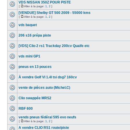
VDS NISSAN 350Z POUR PISTE
[
Aller à la page:
1
,
2
]
[VENDUE] Shelby GT 500 2009 - 55000 kms
[
Aller à la page:
1
,
2
]
vds baquet
206 s16 prépa piste
[VDS] Clio 2 rs1 Trackday 200cv Quaife etc
vds mini GP1
pneus en 13 pouces
À vendre Golf VI 1.4l tsi dsg7 160cv
vente de pièces auto (Michel.C)
Clio swappée MRS2
RBF 600
vends pneus fédéral 595 evo neufs
[
Aller à la page:
1
,
2
]
A vendre CLIO RS1 route/piste