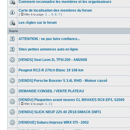
Comment reconnaitre les membres et les organisateurs
Carte de localisation des membres du forum
[
Aller à la page:
1
...
5
,
6
,
7
]
Les règles sur le forum
Sujets
ATTENTION : ne pas faire confiance...
Sites petites annonces auto en ligne
[VENDS] Seat Leon 2L TFSI 200 - AM2008
Peugeot RCZ-R 270ch Blanc 19 108 km
[VENDS] Porsche Boxster S 3.4L RHD - Moteur cassé
DEMANDE CONSEIL / VENTE PLATEAU
[VENDU] Plaquettes avant neuves CL BRAKES RC6 EP3, S2000
[
Aller à la page:
1
,
2
]
[VENDU] SLICK NEUF 225 40 ZR18 DMACK DMT1
[VENDUE] Subaru Impreza WRX STI - 2002