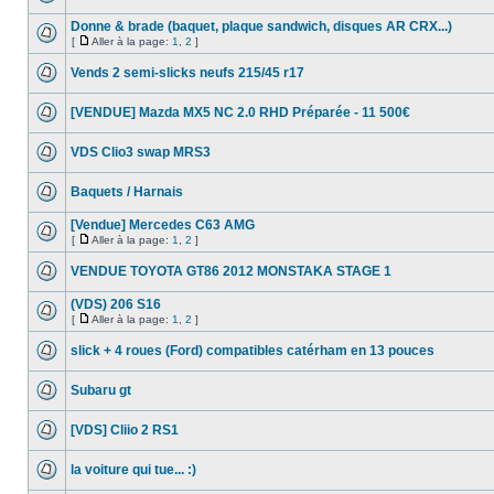
Donne & brade (baquet, plaque sandwich, disques AR CRX...)
[
Aller à la page:
1
,
2
]
Vends 2 semi-slicks neufs 215/45 r17
[VENDUE] Mazda MX5 NC 2.0 RHD Préparée - 11 500€
VDS Clio3 swap MRS3
Baquets / Harnais
[Vendue] Mercedes C63 AMG
[
Aller à la page:
1
,
2
]
VENDUE TOYOTA GT86 2012 MONSTAKA STAGE 1
(VDS) 206 S16
[
Aller à la page:
1
,
2
]
slick + 4 roues (Ford) compatibles catérham en 13 pouces
Subaru gt
[VDS] Cliio 2 RS1
la voiture qui tue... :)