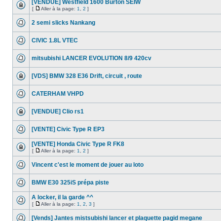
[VENDUE] Westfield 1600 Burton SEIW
[
Aller à la page:
1
,
2
]
2 semi slicks Nankang
CIVIC 1.8L VTEC
mitsubishi LANCER EVOLUTION 8/9 420cv
[VDS] BMW 328 E36 Drift, circuit , route
CATERHAM VHPD
[VENDUE] Clio rs1
[VENTE] Civic Type R EP3
[VENTE] Honda Civic Type R FK8
[
Aller à la page:
1
,
2
]
Vincent c'est le moment de jouer au loto
BMW E30 325iS prépa piste
A locker, il la garde ^^
[
Aller à la page:
1
,
2
,
3
]
[Vends] Jantes mistsubishi lancer et plaquette pagid megane