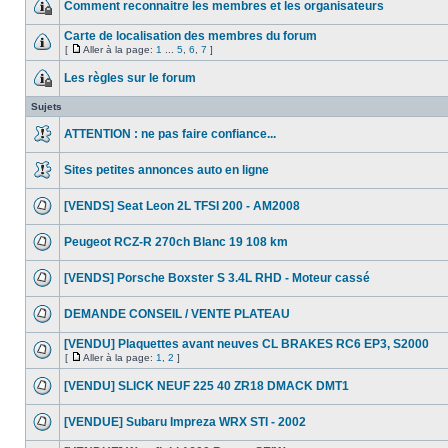
Comment reconnaitre les membres et les organisateurs
Carte de localisation des membres du forum
[
Aller à la page:
1
...
5
,
6
,
7
]
Les règles sur le forum
Sujets
ATTENTION : ne pas faire confiance...
Sites petites annonces auto en ligne
[VENDS] Seat Leon 2L TFSI 200 - AM2008
Peugeot RCZ-R 270ch Blanc 19 108 km
[VENDS] Porsche Boxster S 3.4L RHD - Moteur cassé
DEMANDE CONSEIL / VENTE PLATEAU
[VENDU] Plaquettes avant neuves CL BRAKES RC6 EP3, S2000
[
Aller à la page:
1
,
2
]
[VENDU] SLICK NEUF 225 40 ZR18 DMACK DMT1
[VENDUE] Subaru Impreza WRX STI - 2002