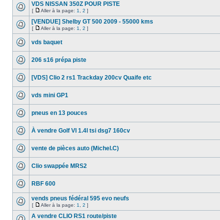
VDS NISSAN 350Z POUR PISTE
[
Aller à la page:
1
,
2
]
[VENDUE] Shelby GT 500 2009 - 55000 kms
[
Aller à la page:
1
,
2
]
vds baquet
206 s16 prépa piste
[VDS] Clio 2 rs1 Trackday 200cv Quaife etc
vds mini GP1
pneus en 13 pouces
À vendre Golf VI 1.4l tsi dsg7 160cv
vente de pièces auto (Michel.C)
Clio swappée MRS2
RBF 600
vends pneus fédéral 595 evo neufs
[
Aller à la page:
1
,
2
]
A vendre CLIO RS1 route/piste