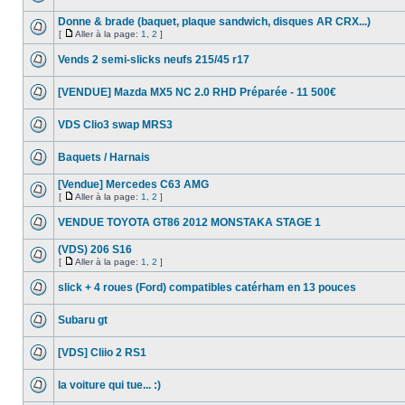
Donne & brade (baquet, plaque sandwich, disques AR CRX...)
[
Aller à la page:
1
,
2
]
Vends 2 semi-slicks neufs 215/45 r17
[VENDUE] Mazda MX5 NC 2.0 RHD Préparée - 11 500€
VDS Clio3 swap MRS3
Baquets / Harnais
[Vendue] Mercedes C63 AMG
[
Aller à la page:
1
,
2
]
VENDUE TOYOTA GT86 2012 MONSTAKA STAGE 1
(VDS) 206 S16
[
Aller à la page:
1
,
2
]
slick + 4 roues (Ford) compatibles catérham en 13 pouces
Subaru gt
[VDS] Cliio 2 RS1
la voiture qui tue... :)