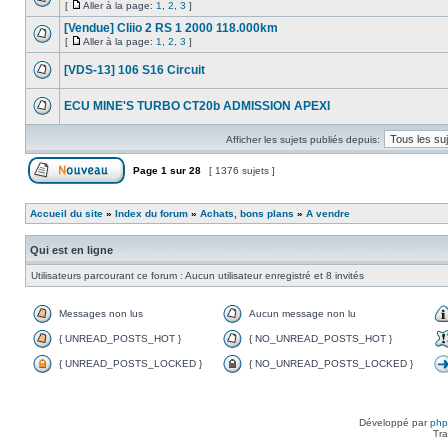
[
Aller à la page:
1
,
2
,
3
]
[Vendue] Cliio 2 RS 1 2000 118.000km
[
Aller à la page:
1
,
2
,
3
]
[VDS-13] 106 S16 Circuit
ECU MINE'S TURBO CT20b ADMISSION APEXI
Afficher les sujets publiés depuis:
Page
1
sur
28
[ 1376 sujets ]
Accueil du site
»
Index du forum
»
Achats, bons plans
»
A vendre
Qui est en ligne
Utilisateurs parcourant ce forum : Aucun utilisateur enregistré et 8 invités
Messages non lus
Aucun message non lu
{ UNREAD_POSTS_HOT }
{ NO_UNREAD_POSTS_HOT }
{ UNREAD_POSTS_LOCKED }
{ NO_UNREAD_POSTS_LOCKED }
Développé par
ph
Tra