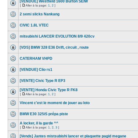
[VENDUE] Westfield 1600 Burton SEIW
[
Aller à la page:
1
,
2
]
2 semi slicks Nankang
CIVIC 1.8L VTEC
mitsubishi LANCER EVOLUTION 8/9 420cv
[VDS] BMW 328 E36 Drift, circuit , route
CATERHAM VHPD
[VENDUE] Clio rs1
[VENTE] Civic Type R EP3
[VENTE] Honda Civic Type R FK8
[
Aller à la page:
1
,
2
]
Vincent c'est le moment de jouer au loto
BMW E30 325iS prépa piste
A locker, il la garde ^^
[
Aller à la page:
1
,
2
,
3
]
[Vends] Jantes mistsubishi lancer et plaquette pagid megane