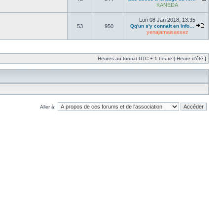
KANEDA
Lun 08 Jan 2018, 13:35
53
950
Qq'un s'y connait en info…
yenajamaisassez
Heures au format UTC + 1 heure [ Heure d’été ]
Aller à: