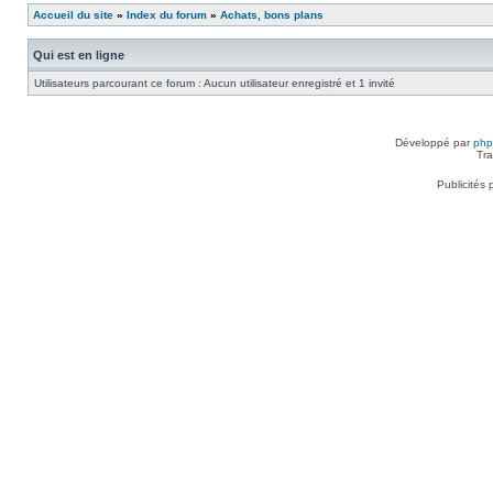
Accueil du site
»
Index du forum
»
Achats, bons plans
Qui est en ligne
Utilisateurs parcourant ce forum : Aucun utilisateur enregistré et 1 invité
Développé par
ph
Tra
Publicités