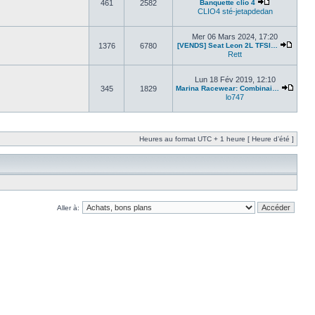
461
2582
Banquette clio 4
CLIO4 sté-jetapdedan
Mer 06 Mars 2024, 17:20
1376
6780
[VENDS] Seat Leon 2L TFSI…
Rett
Lun 18 Fév 2019, 12:10
345
1829
Marina Racewear: Combinai…
lo747
Heures au format UTC + 1 heure [ Heure d’été ]
Aller à: