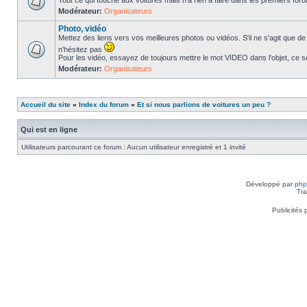
Tout ce qui touche aux voitures mais n'a rien à faire dans les premiers forum
Modérateur:
Organisateurs
Photo, vidéo
Mettez des liens vers vos meilleures photos ou vidéos. S'il ne s'agit que de 
n'hésitez pas
Pour les vidéo, essayez de toujours mettre le mot VIDEO dans l'objet, ce se
Modérateur:
Organisateurs
Accueil du site
»
Index du forum
»
Et si nous parlions de voitures un peu ?
Qui est en ligne
Utilisateurs parcourant ce forum : Aucun utilisateur enregistré et 1 invité
Développé par
ph
Tra
Publicités