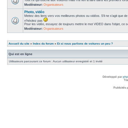
Tout ce qui touche aux voitures mais n'a rien à faire dans les premiers forum
Modérateur:
Organisateurs
Photo, vidéo
Mettez des liens vers vos meilleures photos ou vidéos. S'il ne s'agit que de 
n'hésitez pas
Pour les vidéo, essayez de toujours mettre le mot VIDEO dans l'objet, ce se
Modérateur:
Organisateurs
Accueil du site
»
Index du forum
»
Et si nous parlions de voitures un peu ?
Qui est en ligne
Utilisateurs parcourant ce forum : Aucun utilisateur enregistré et 1 invité
Développé par
ph
Tra
Publicités