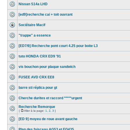
Nissan S14a LHD
[ed9]recherche cai + toit ouvrant
Sociétaire Macif
"trappe" a essence
[ED7/9] Recherche pont court 4.25 pour boite L3
tuto HONDA CRX ED9 '91
vis bouchon pour plaque sandwich
FUSEE AVD CRX EE8
barre sti réplica pour gt
Cherche durites et raccord *****urgent
Recherche Remorque
[
Aller à la page:
1
,
2
,
3
]
[ED 9] moyeu de roue avant gauche
Plan des faisceau AG53 et EG435