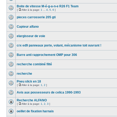
Boite de vitesse M-é-g-a-n-e R26 F1 Team
[
Aller à la page:
1
...
4
,
5
,
6
]
pieces carrosserie 205 gti
Capteur alfano
elargisseur de voie
crx ed9 panneaux porte, volant, mécanisme toit ouvrant !
Barre anti rapprochement OMP pour 306
recherche combiné filté
recherche
Pneu slick en 18
[
Aller à la page:
1
,
2
]
Avis aux possesseurs de celica 1990-1993
Recherche ALFANO
[
Aller à la page:
1
,
2
,
3
]
oeillet de fixation harnais