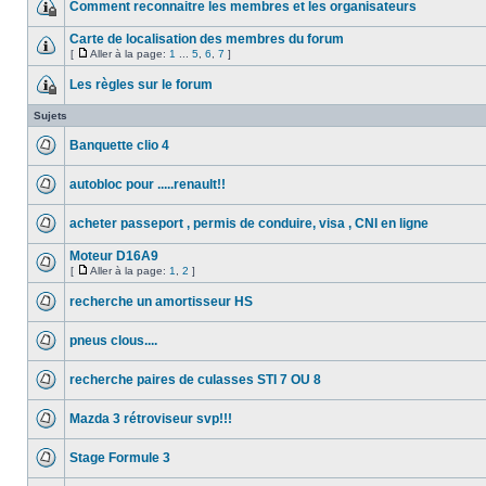
Comment reconnaitre les membres et les organisateurs
Carte de localisation des membres du forum
[
Aller à la page:
1
...
5
,
6
,
7
]
Les règles sur le forum
Sujets
Banquette clio 4
autobloc pour .....renault!!
acheter passeport , permis de conduire, visa , CNI en ligne
Moteur D16A9
[
Aller à la page:
1
,
2
]
recherche un amortisseur HS
pneus clous....
recherche paires de culasses STI 7 OU 8
Mazda 3 rétroviseur svp!!!
Stage Formule 3