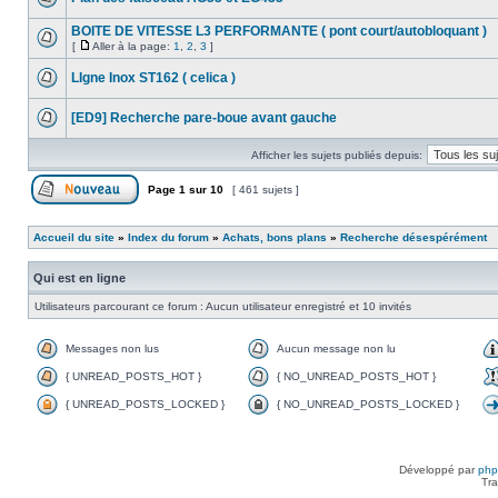
BOITE DE VITESSE L3 PERFORMANTE ( pont court/autobloquant )
[
Aller à la page:
1
,
2
,
3
]
LIgne Inox ST162 ( celica )
[ED9] Recherche pare-boue avant gauche
Afficher les sujets publiés depuis:
Page
1
sur
10
[ 461 sujets ]
Accueil du site
»
Index du forum
»
Achats, bons plans
»
Recherche désespérément
Qui est en ligne
Utilisateurs parcourant ce forum : Aucun utilisateur enregistré et 10 invités
Messages non lus
Aucun message non lu
{ UNREAD_POSTS_HOT }
{ NO_UNREAD_POSTS_HOT }
{ UNREAD_POSTS_LOCKED }
{ NO_UNREAD_POSTS_LOCKED }
Développé par
ph
Tra