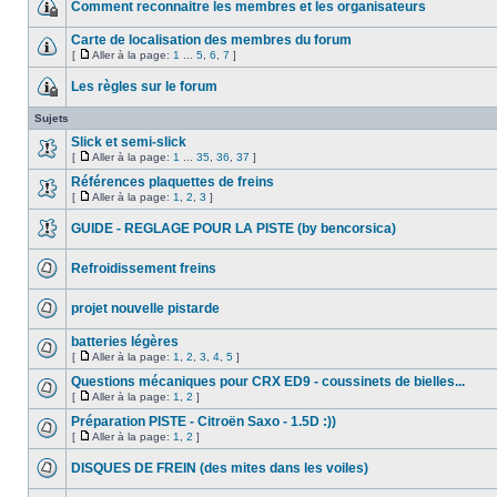
Comment reconnaitre les membres et les organisateurs
Carte de localisation des membres du forum
[
Aller à la page:
1
...
5
,
6
,
7
]
Les règles sur le forum
Sujets
Slick et semi-slick
[
Aller à la page:
1
...
35
,
36
,
37
]
Références plaquettes de freins
[
Aller à la page:
1
,
2
,
3
]
GUIDE - REGLAGE POUR LA PISTE (by bencorsica)
Refroidissement freins
projet nouvelle pistarde
batteries légères
[
Aller à la page:
1
,
2
,
3
,
4
,
5
]
Questions mécaniques pour CRX ED9 - coussinets de bielles...
[
Aller à la page:
1
,
2
]
Préparation PISTE - Citroën Saxo - 1.5D :))
[
Aller à la page:
1
,
2
]
DISQUES DE FREIN (des mites dans les voiles)