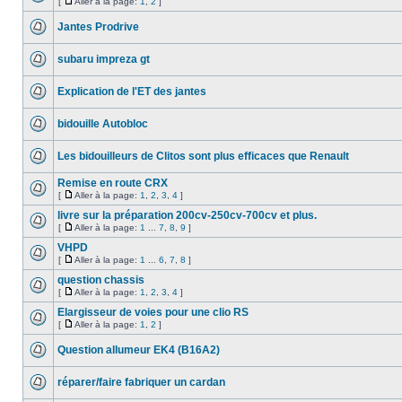
[
Aller à la page:
1
,
2
]
Jantes Prodrive
subaru impreza gt
Explication de l'ET des jantes
bidouille Autobloc
Les bidouilleurs de Clitos sont plus efficaces que Renault
Remise en route CRX
[
Aller à la page:
1
,
2
,
3
,
4
]
livre sur la préparation 200cv-250cv-700cv et plus.
[
Aller à la page:
1
...
7
,
8
,
9
]
VHPD
[
Aller à la page:
1
...
6
,
7
,
8
]
question chassis
[
Aller à la page:
1
,
2
,
3
,
4
]
Elargisseur de voies pour une clio RS
[
Aller à la page:
1
,
2
]
Question allumeur EK4 (B16A2)
réparer/faire fabriquer un cardan