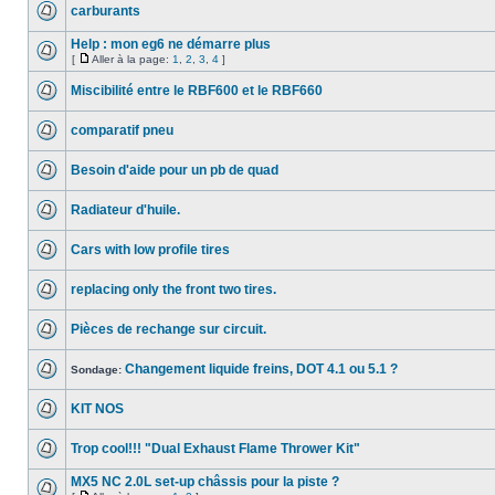
carburants
Help : mon eg6 ne démarre plus
[
Aller à la page:
1
,
2
,
3
,
4
]
Miscibilité entre le RBF600 et le RBF660
comparatif pneu
Besoin d'aide pour un pb de quad
Radiateur d'huile.
Cars with low profile tires
replacing only the front two tires.
Pièces de rechange sur circuit.
Changement liquide freins, DOT 4.1 ou 5.1 ?
Sondage:
KIT NOS
Trop cool!!! "Dual Exhaust Flame Thrower Kit"
MX5 NC 2.0L set-up châssis pour la piste ?