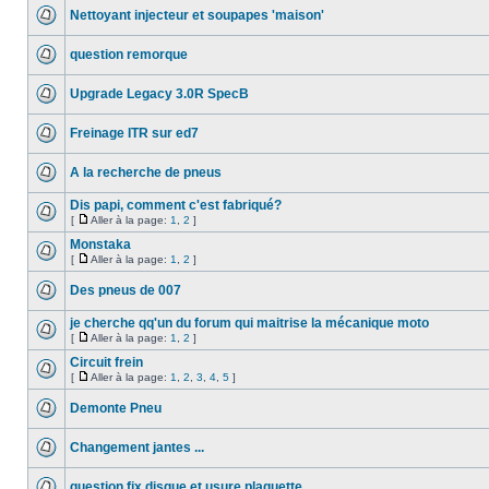
Nettoyant injecteur et soupapes 'maison'
question remorque
Upgrade Legacy 3.0R SpecB
Freinage ITR sur ed7
A la recherche de pneus
Dis papi, comment c'est fabriqué?
[
Aller à la page:
1
,
2
]
Monstaka
[
Aller à la page:
1
,
2
]
Des pneus de 007
je cherche qq'un du forum qui maitrise la mécanique moto
[
Aller à la page:
1
,
2
]
Circuit frein
[
Aller à la page:
1
,
2
,
3
,
4
,
5
]
Demonte Pneu
Changement jantes ...
question fix disque et usure plaquette