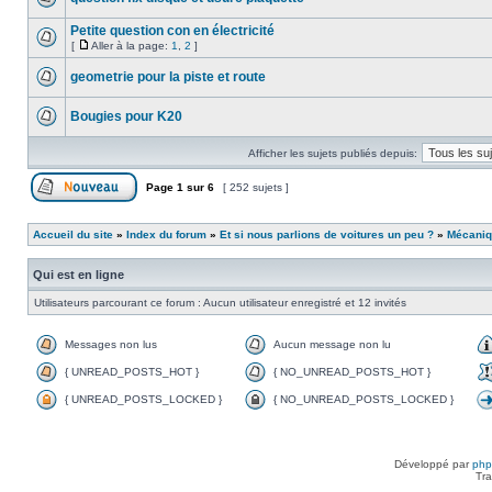
Petite question con en électricité
[
Aller à la page:
1
,
2
]
geometrie pour la piste et route
Bougies pour K20
Afficher les sujets publiés depuis:
Page
1
sur
6
[ 252 sujets ]
Accueil du site
»
Index du forum
»
Et si nous parlions de voitures un peu ?
»
Mécani
Qui est en ligne
Utilisateurs parcourant ce forum : Aucun utilisateur enregistré et 12 invités
Messages non lus
Aucun message non lu
{ UNREAD_POSTS_HOT }
{ NO_UNREAD_POSTS_HOT }
{ UNREAD_POSTS_LOCKED }
{ NO_UNREAD_POSTS_LOCKED }
Développé par
ph
Tra