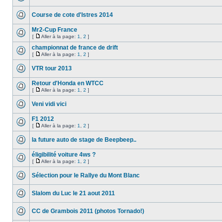
Course de cote d'Istres 2014
Mr2-Cup France
[
Aller à la page:
1
,
2
]
championnat de france de drift
[
Aller à la page:
1
,
2
]
VTR tour 2013
Retour d'Honda en WTCC
[
Aller à la page:
1
,
2
]
Veni vidi vici
F1 2012
[
Aller à la page:
1
,
2
]
la future auto de stage de Beepbeep..
éligibilité voiture 4ws ?
[
Aller à la page:
1
,
2
]
Sélection pour le Rallye du Mont Blanc
Slalom du Luc le 21 aout 2011
CC de Grambois 2011 (photos Tornado!)