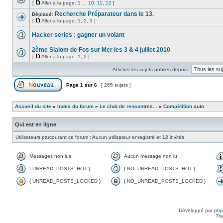
[
Aller à la page:
1
...
10
,
11
,
12
]
Recherche Préparateur dans le 13.
Déplacé:
[
Aller à la page:
1
,
2
,
3
]
Hacker series : gagner un volant
2ème Slalom de Fos sur Mer les 3 & 4 juillet 2010
[
Aller à la page:
1
,
2
]
Afficher les sujets publiés depuis:
Page
1
sur
6
[ 265 sujets ]
Accueil du site
»
Index du forum
»
Le club de rencontres...
»
Compétition auto
Qui est en ligne
Utilisateurs parcourant ce forum : Aucun utilisateur enregistré et 12 invités
Messages non lus
Aucun message non lu
{ UNREAD_POSTS_HOT }
{ NO_UNREAD_POSTS_HOT }
{ UNREAD_POSTS_LOCKED }
{ NO_UNREAD_POSTS_LOCKED }
Développé par
ph
Tra