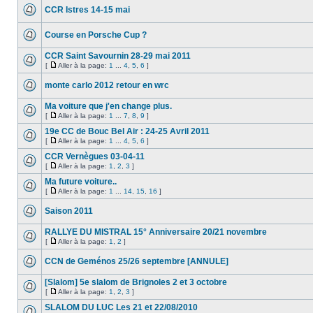
CCR Istres 14-15 mai
Course en Porsche Cup ?
CCR Saint Savournin 28-29 mai 2011
[
Aller à la page:
1
...
4
,
5
,
6
]
monte carlo 2012 retour en wrc
Ma voiture que j'en change plus.
[
Aller à la page:
1
...
7
,
8
,
9
]
19e CC de Bouc Bel Air : 24-25 Avril 2011
[
Aller à la page:
1
...
4
,
5
,
6
]
CCR Vernègues 03-04-11
[
Aller à la page:
1
,
2
,
3
]
Ma future voiture..
[
Aller à la page:
1
...
14
,
15
,
16
]
Saison 2011
RALLYE DU MISTRAL 15° Anniversaire 20/21 novembre
[
Aller à la page:
1
,
2
]
CCN de Geménos 25/26 septembre [ANNULE]
[Slalom] 5e slalom de Brignoles 2 et 3 octobre
[
Aller à la page:
1
,
2
,
3
]
SLALOM DU LUC Les 21 et 22/08/2010