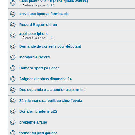
Sans plomb 95/E10 (dans quelle voiture)
[
Aller à la page:
1
,
2
]
on vit une époque formidable
Record Bugatti chiron
appli pour iphone
[
Aller à la page:
1
,
2
]
Demande de conseils pour débutant
Incroyable record
Camera sport pas cher
Avignon air show dimanche 24
Des septembre ... attention au permis !
24h du mans.cafouillage chez Toyota.
Bon plan braderie gt2i
probleme alfano
freiner du pied gauche