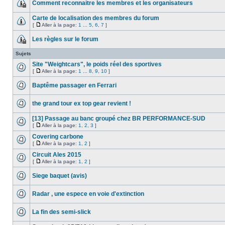
Comment reconnaitre les membres et les organisateurs
Carte de localisation des membres du forum
[
Aller à la page:
1
...
5
,
6
,
7
]
Les règles sur le forum
Sujets
Site "Weightcars", le poids réel des sportives
[
Aller à la page:
1
...
8
,
9
,
10
]
Baptême passager en Ferrari
the grand tour ex top gear revient !
[13] Passage au banc groupé chez BR PERFORMANCE-SUD
[
Aller à la page:
1
,
2
,
3
]
Covering carbone
[
Aller à la page:
1
,
2
]
Circuit Ales 2015
[
Aller à la page:
1
,
2
]
Siege baquet (avis)
Radar , une espece en voie d'extinction
La fin des semi-slick