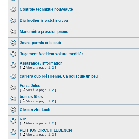
Controle technique nouveauté
Big brother is watching you
Manomètre pression pneus
Jeune permis et le club
Jugement Accident voiture modifiēe
Assurance / information
[
Aller à la page:
1
,
2
]
carrera cup brésilienne. Ca bouscule un peu
Forza Jules!
[
Aller à la page:
1
,
2
]
bonnes fêtes
[
Aller à la page:
1
,
2
]
Citroën vire Loeb !
RIP
[
Aller à la page:
1
,
2
]
PETITION CIRCUIT LEDENON
[
Aller à la page:
1
,
2
]