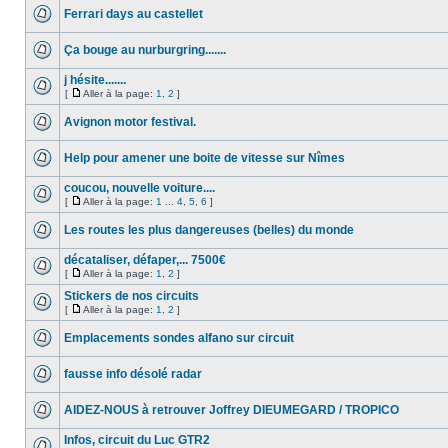
Ferrari days au castellet
Ça bouge au nurburgring.......
j hésite.......
[
Aller à la page:
1
,
2
]
Avignon motor festival.
Help pour amener une boite de vitesse sur Nîmes
coucou, nouvelle voiture....
[
Aller à la page:
1
...
4
,
5
,
6
]
Les routes les plus dangereuses (belles) du monde
décataliser, défaper,... 7500€
[
Aller à la page:
1
,
2
]
Stickers de nos circuits
[
Aller à la page:
1
,
2
]
Emplacements sondes alfano sur circuit
fausse info désolé radar
AIDEZ-NOUS à retrouver Joffrey DIEUMEGARD / TROPICO
Infos, circuit du Luc GTR2