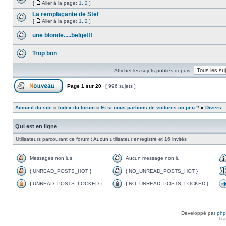
[
Aller à la page:
1
,
2
]
La remplaçante de Stef
[
Aller à la page:
1
,
2
]
une blonde.....belge!!!
Trop bon
Afficher les sujets publiés depuis:
Page
1
sur
20
[ 996 sujets ]
Accueil du site
»
Index du forum
»
Et si nous parlions de voitures un peu ?
»
Divers
Qui est en ligne
Utilisateurs parcourant ce forum : Aucun utilisateur enregistré et 16 invités
Messages non lus
Aucun message non lu
{ UNREAD_POSTS_HOT }
{ NO_UNREAD_POSTS_HOT }
{ UNREAD_POSTS_LOCKED }
{ NO_UNREAD_POSTS_LOCKED }
Développé par
ph
Tra