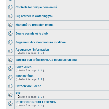
Controle technique nouveauté
Big brother is watching you
Manomètre pression pneus
Jeune permis et le club
Jugement Accident voiture modifiēe
Assurance / information
[
Aller à la page:
1
,
2
]
carrera cup brésilienne. Ca bouscule un peu
Forza Jules!
[
Aller à la page:
1
,
2
]
bonnes fêtes
[
Aller à la page:
1
,
2
]
Citroën vire Loeb !
RIP
[
Aller à la page:
1
,
2
]
PETITION CIRCUIT LEDENON
[
Aller à la page:
1
,
2
]