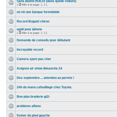
Sans plomb 95/E10 (dans quelle voiture)
[
Aller à la page:
1
,
2
]
on vit une époque formidable
Record Bugatti chiron
appli pour iphone
[
Aller à la page:
1
,
2
]
Demande de conseils pour débutant
Incroyable record
Camera sport pas cher
Avignon air show dimanche 24
Des septembre ... attention au permis !
24h du mans.cafouillage chez Toyota.
Bon plan braderie gt2i
probleme alfano
freiner du pied gauche