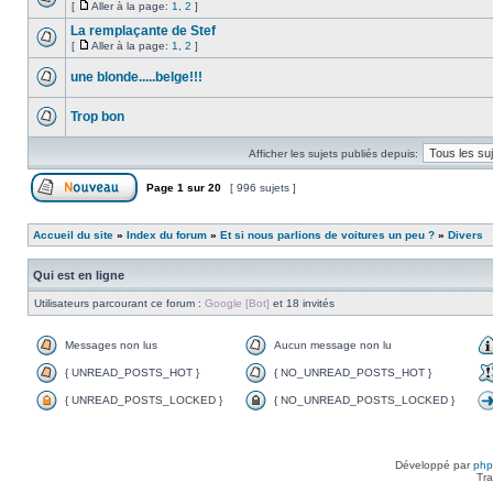
[
Aller à la page:
1
,
2
]
La remplaçante de Stef
[
Aller à la page:
1
,
2
]
une blonde.....belge!!!
Trop bon
Afficher les sujets publiés depuis:
Page
1
sur
20
[ 996 sujets ]
Accueil du site
»
Index du forum
»
Et si nous parlions de voitures un peu ?
»
Divers
Qui est en ligne
Utilisateurs parcourant ce forum :
Google [Bot]
et 18 invités
Messages non lus
Aucun message non lu
{ UNREAD_POSTS_HOT }
{ NO_UNREAD_POSTS_HOT }
{ UNREAD_POSTS_LOCKED }
{ NO_UNREAD_POSTS_LOCKED }
Développé par
ph
Tra