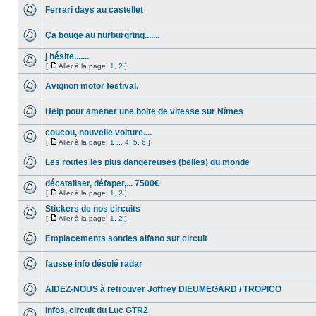
Ferrari days au castellet
Ça bouge au nurburgring.......
j hésite.......
[
Aller à la page:
1
,
2
]
Avignon motor festival.
Help pour amener une boite de vitesse sur Nîmes
coucou, nouvelle voiture....
[
Aller à la page:
1
...
4
,
5
,
6
]
Les routes les plus dangereuses (belles) du monde
décataliser, défaper,... 7500€
[
Aller à la page:
1
,
2
]
Stickers de nos circuits
[
Aller à la page:
1
,
2
]
Emplacements sondes alfano sur circuit
fausse info désolé radar
AIDEZ-NOUS à retrouver Joffrey DIEUMEGARD / TROPICO
Infos, circuit du Luc GTR2