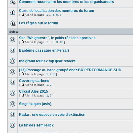
Comment reconnaitre les membres et les organisateurs
Carte de localisation des membres du forum
[
Aller à la page:
1
...
5
,
6
,
7
]
Les règles sur le forum
Sujets
Site "Weightcars", le poids réel des sportives
[
Aller à la page:
1
...
8
,
9
,
10
]
Baptême passager en Ferrari
the grand tour ex top gear revient !
[13] Passage au banc groupé chez BR PERFORMANCE-SUD
[
Aller à la page:
1
,
2
,
3
]
Covering carbone
[
Aller à la page:
1
,
2
]
Circuit Ales 2015
[
Aller à la page:
1
,
2
]
Siege baquet (avis)
Radar , une espece en voie d'extinction
La fin des semi-slick