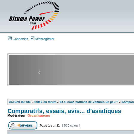
Connexion
M’enregistrer
Accueil du site
»
Index du forum
»
Et si nous parlions de voitures un peu ?
»
Comparat
Comparatifs, essais, avis... d'asiatiques
Modérateur:
Organisateurs
Page
1
sur
11
[ 506 sujets ]