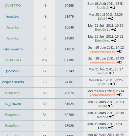
Sam 06 Août 2011, 13:51
QUATTRO
46
64568
Steph13
Mer 20 Juil 2011, 22:29
legaulois
49
71479
fafa84
Mer 29 Juin 2011, 10:38
JapanLio
4
16549
BeepBeep
Mar 28 Juin 2011, 15:32
JapanLio
3
14683
BeepBeep
Sam 18 Juin 2011, 14:12
ludocliowillims
3
14819
yenajamaisassez
Sam 18 Juin 2011, 14:03
QUATTRO
232
160801
yenajamaisassez
Mar 31 Mai 2011, 13:17
joboss83
17
33749
saucab
Mer 06 Avr 2011, 22:25
jacques sellers
10
24101
Steph13
Mer 23 Mars 2011, 23:14
BeepBeep
55
76575
yenajamaisassez
Jeu 17 Mars 2011, 18:53
Sk_Flowne
30
51924
leciao
Jeu 03 Mars 2011, 20:39
BeepBeep
34
52769
Marc83
Jeu 03 Mars 2011, 13:41
BeepBeep
4
15928
Ldrick
Mer 02 Mars 2011, 04:50