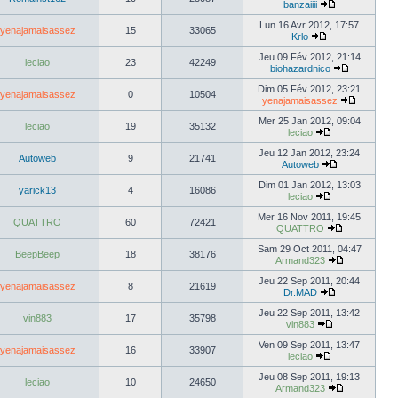
banzaiiii
Lun 16 Avr 2012, 17:57
yenajamaisassez
15
33065
Krlo
Jeu 09 Fév 2012, 21:14
leciao
23
42249
biohazardnico
Dim 05 Fév 2012, 23:21
yenajamaisassez
0
10504
yenajamaisassez
Mer 25 Jan 2012, 09:04
leciao
19
35132
leciao
Jeu 12 Jan 2012, 23:24
Autoweb
9
21741
Autoweb
Dim 01 Jan 2012, 13:03
yarick13
4
16086
leciao
Mer 16 Nov 2011, 19:45
QUATTRO
60
72421
QUATTRO
Sam 29 Oct 2011, 04:47
BeepBeep
18
38176
Armand323
Jeu 22 Sep 2011, 20:44
yenajamaisassez
8
21619
Dr.MAD
Jeu 22 Sep 2011, 13:42
vin883
17
35798
vin883
Ven 09 Sep 2011, 13:47
yenajamaisassez
16
33907
leciao
Jeu 08 Sep 2011, 19:13
leciao
10
24650
Armand323