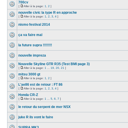
700cv
[
Aller à la page:
1
,
2
]
nouvelle civic la type R en approche
[
Aller à la page:
1
,
2
,
3
,
4
]
nismo festival 2014
ça va faire mal
la future supra !!!!!!!!
nouvelle impreza
Nouvelle Skyline GTR R35 (Test BMI page 3)
[
Aller à la page:
1
...
19
,
20
,
21
]
mitsu 3000 gt
[
Aller à la page:
1
,
2
]
L'ae86 est de retour : FT 86
[
Aller à la page:
1
,
2
,
3
,
4
]
Honda CR-Z
[
Aller à la page:
1
...
5
,
6
,
7
]
le retour du serpent de mer NSX
juke R ils vont le faire
SUPRA MK3