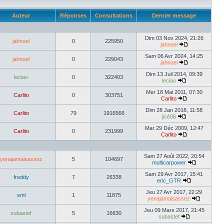
Auteur
Réponses
Consultations
Dernier message
Dim 03 Nov 2024, 21:26
jahnoel
0
225950
jahnoel
Sam 06 Avr 2024, 14:25
jahnoel
0
229043
jahnoel
Dim 13 Juil 2014, 09:39
leciao
0
322403
leciao
Mer 18 Mai 2011, 07:30
Carlito
0
303751
Carlito
Dim 28 Jan 2018, 11:58
Carlito
79
1916566
jicé06
Mar 29 Déc 2009, 12:47
Carlito
0
231999
Carlito
Sam 27 Août 2022, 20:54
yenajamaisassez
5
104697
multicarpower
Sam 29 Avr 2017, 15:41
freddy
7
26338
eric_GTR
Jeu 27 Avr 2017, 22:29
sml
1
11875
yenajamaisassez
Jeu 09 Mars 2017, 21:45
subastef
5
16630
subastef