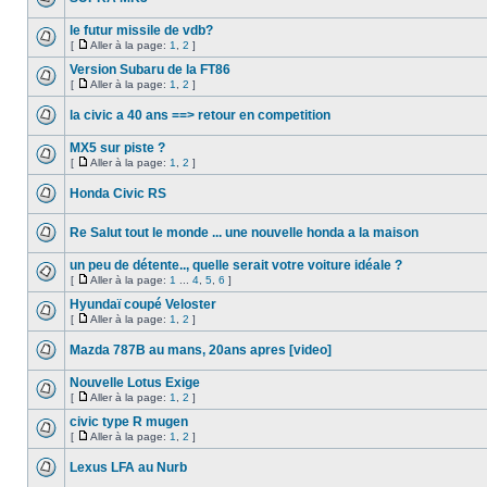
le futur missile de vdb?
[
Aller à la page:
1
,
2
]
Version Subaru de la FT86
[
Aller à la page:
1
,
2
]
la civic a 40 ans ==> retour en competition
MX5 sur piste ?
[
Aller à la page:
1
,
2
]
Honda Civic RS
Re Salut tout le monde ... une nouvelle honda a la maison
un peu de détente.., quelle serait votre voiture idéale ?
[
Aller à la page:
1
...
4
,
5
,
6
]
Hyundaï coupé Veloster
[
Aller à la page:
1
,
2
]
Mazda 787B au mans, 20ans apres [video]
Nouvelle Lotus Exige
[
Aller à la page:
1
,
2
]
civic type R mugen
[
Aller à la page:
1
,
2
]
Lexus LFA au Nurb