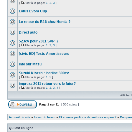
[
Aller à la page:
1
,
2
,
3
]
Lotus Evora Cup
Le retour du B16 chez Honda ?
Direct auto
523cv pour 2011 SVP :)
[
Aller à la page:
1
,
2
,
3
]
[civic ED] Tests Amortisseurs
Info sur Mitsu
Suzuki Kizashi : berline 300cv
[
Aller à la page:
1
,
2
]
impreza 2011 retour vers le futur?
[
Aller à la page:
1
,
2
,
3
,
4
]
Afficher 
Page
1
sur
11
[ 506 sujets ]
Accueil du site
»
Index du forum
»
Et si nous parlions de voitures un peu ?
»
Comparat
Qui est en ligne