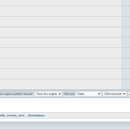
les sujets publiés depuis:
Trier par
ifs, essais, avis... d'asiatiques