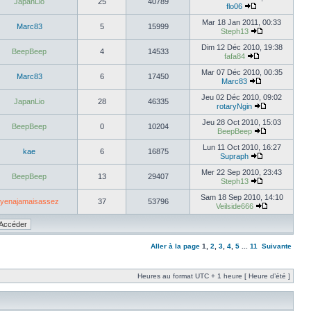
JapanLio
25
40789
flo06
Mar 18 Jan 2011, 00:33
Marc83
5
15999
Steph13
Dim 12 Déc 2010, 19:38
BeepBeep
4
14533
fafa84
Mar 07 Déc 2010, 00:35
Marc83
6
17450
Marc83
Jeu 02 Déc 2010, 09:02
JapanLio
28
46335
rotaryNgin
Jeu 28 Oct 2010, 15:03
BeepBeep
0
10204
BeepBeep
Lun 11 Oct 2010, 16:27
kae
6
16875
Supraph
Mer 22 Sep 2010, 23:43
BeepBeep
13
29407
Steph13
Sam 18 Sep 2010, 14:10
yenajamaisassez
37
53796
Veilside666
Aller à la page
1
,
2
,
3
,
4
,
5
...
11
Suivante
Heures au format UTC + 1 heure [ Heure d’été ]