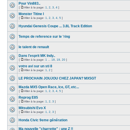
Pour Vin883..
[
Aller à la page:
1
,
2
,
3
,
4
]
Monster Titine I
[
Aller à la page:
1
,
2
,
3
,
4
,
5
]
Hyundai Genesis Coupe ... 3.8L Track Edition
Temps de reference sur le 'ring
le talent de renault
Dans l'esprit MK Indy..
[
Aller à la page:
1
...
18
,
19
,
20
]
votre avi sur un sti 8
[
Aller à la page:
1
,
2
]
LE PROCHAIN JOUJOU CHEZ JAPAN? MX5GT
Mazda MX5 Open Race, Ice, GT, etc...
[
Aller à la page:
1
,
2
,
3
,
4
,
5
]
Reprog E85
[
Aller à la page:
1
,
2
,
3
]
Mitsubishi Evo X
[
Aller à la page:
1
,
2
,
3
]
Honda Civic 9eme génération
Ma nouvelle "charrette" : une Z !!