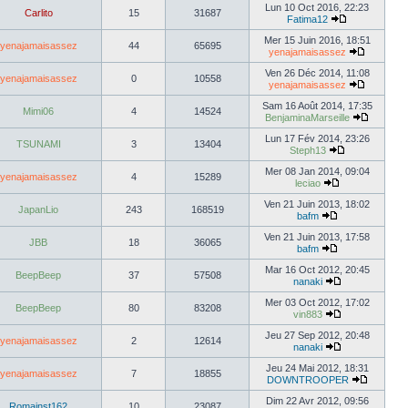
Lun 10 Oct 2016, 22:23
Carlito
15
31687
Fatima12
Mer 15 Juin 2016, 18:51
yenajamaisassez
44
65695
yenajamaisassez
Ven 26 Déc 2014, 11:08
yenajamaisassez
0
10558
yenajamaisassez
Sam 16 Août 2014, 17:35
Mimi06
4
14524
BenjaminaMarseille
Lun 17 Fév 2014, 23:26
TSUNAMI
3
13404
Steph13
Mer 08 Jan 2014, 09:04
yenajamaisassez
4
15289
leciao
Ven 21 Juin 2013, 18:02
JapanLio
243
168519
bafm
Ven 21 Juin 2013, 17:58
JBB
18
36065
bafm
Mar 16 Oct 2012, 20:45
BeepBeep
37
57508
nanaki
Mer 03 Oct 2012, 17:02
BeepBeep
80
83208
vin883
Jeu 27 Sep 2012, 20:48
yenajamaisassez
2
12614
nanaki
Jeu 24 Mai 2012, 18:31
yenajamaisassez
7
18855
DOWNTROOPER
Dim 22 Avr 2012, 09:56
Romainst162
10
23087