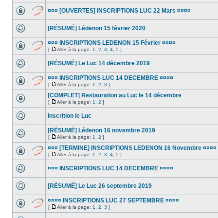
¤¤¤ [OUVERTES] INSCRIPTIONS LUC 22 Mars ¤¤¤¤
[RÉSUMÉ] Lédenon 15 février 2020
¤¤¤ INSCRIPTIONS LEDENON 15 Février ¤¤¤¤
[
Aller à la page:
1
,
2
,
3
,
4
,
5
]
[RÉSUMÉ] Le Luc 14 décembre 2019
¤¤¤ INSCRIPTIONS LUC 14 DECEMBRE ¤¤¤¤
[
Aller à la page:
1
,
2
,
3
]
[COMPLET] Restauration au Luc le 14 décembre
[
Aller à la page:
1
,
2
]
Inscrition le Luc
[RÉSUMÉ] Lédenon 16 novembre 2019
[
Aller à la page:
1
,
2
]
¤¤¤ [TERMINE] INSCRIPTIONS LEDENON 16 Novembre ¤¤¤¤
[
Aller à la page:
1
,
2
,
3
,
4
,
5
]
¤¤¤ INSCRIPTIONS LUC 14 DECEMBRE ¤¤¤¤
[RÉSUMÉ] Le Luc 26 septembre 2019
¤¤¤¤ INSCRIPTIONS LUC 27 SEPTEMBRE ¤¤¤¤
[
Aller à la page:
1
,
2
,
3
]