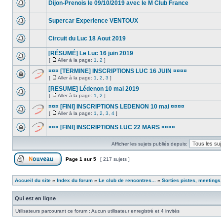
Dijon-Prenois le 09/10/2019 avec le M Club France
Supercar Experience VENTOUX
Circuit du Luc 18 Aout 2019
[RÉSUMÉ] Le Luc 16 juin 2019
[
Aller à la page:
1
,
2
]
¤¤¤ [TERMINE] INSCRIPTIONS LUC 16 JUIN ¤¤¤¤
[
Aller à la page:
1
,
2
,
3
]
[RESUME] Lédenon 10 mai 2019
[
Aller à la page:
1
,
2
]
¤¤¤ [FINI] INSCRIPTIONS LEDENON 10 mai ¤¤¤¤
[
Aller à la page:
1
,
2
,
3
,
4
]
¤¤¤ [FINI] INSCRIPTIONS LUC 22 MARS ¤¤¤¤
Afficher les sujets publiés depuis:
Page
1
sur
5
[ 217 sujets ]
Accueil du site
»
Index du forum
»
Le club de rencontres...
»
Sorties pistes, meetings
Qui est en ligne
Utilisateurs parcourant ce forum : Aucun utilisateur enregistré et 4 invités