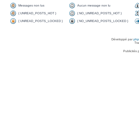
Messages non lus
Aucun message non lu
{ UNREAD_POSTS_HOT }
{ NO_UNREAD_POSTS_HOT }
{ UNREAD_POSTS_LOCKED }
{ NO_UNREAD_POSTS_LOCKED }
Développé par
ph
Tra
Publicités