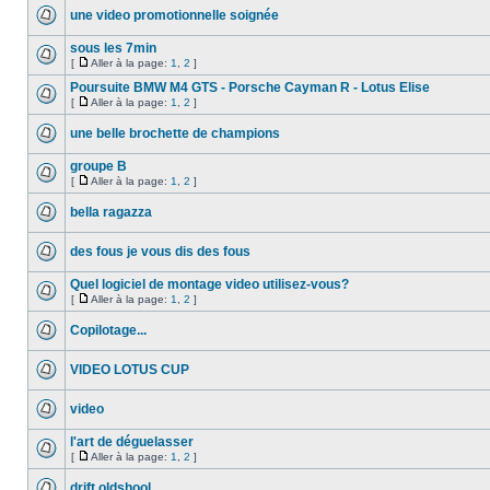
une video promotionnelle soignée
sous les 7min
[
Aller à la page:
1
,
2
]
Poursuite BMW M4 GTS - Porsche Cayman R - Lotus Elise
[
Aller à la page:
1
,
2
]
une belle brochette de champions
groupe B
[
Aller à la page:
1
,
2
]
bella ragazza
des fous je vous dis des fous
Quel logiciel de montage video utilisez-vous?
[
Aller à la page:
1
,
2
]
Copilotage...
VIDEO LOTUS CUP
video
l'art de déguelasser
[
Aller à la page:
1
,
2
]
drift oldshool