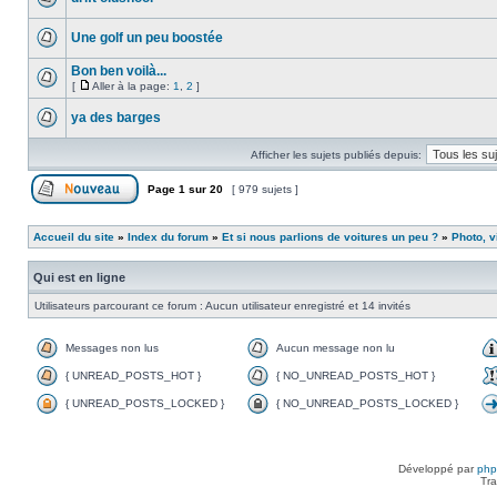
Une golf un peu boostée
Bon ben voilà...
[
Aller à la page:
1
,
2
]
ya des barges
Afficher les sujets publiés depuis:
Page
1
sur
20
[ 979 sujets ]
Accueil du site
»
Index du forum
»
Et si nous parlions de voitures un peu ?
»
Photo, v
Qui est en ligne
Utilisateurs parcourant ce forum : Aucun utilisateur enregistré et 14 invités
Messages non lus
Aucun message non lu
{ UNREAD_POSTS_HOT }
{ NO_UNREAD_POSTS_HOT }
{ UNREAD_POSTS_LOCKED }
{ NO_UNREAD_POSTS_LOCKED }
Développé par
ph
Tra