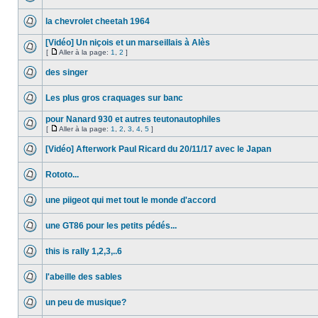
la chevrolet cheetah 1964
[Vidéo] Un niçois et un marseillais à Alès
[
Aller à la page:
1
,
2
]
des singer
Les plus gros craquages sur banc
pour Nanard 930 et autres teutonautophiles
[
Aller à la page:
1
,
2
,
3
,
4
,
5
]
[Vidéo] Afterwork Paul Ricard du 20/11/17 avec le Japan
Rototo...
une piigeot qui met tout le monde d'accord
une GT86 pour les petits pédés...
this is rally 1,2,3,..6
l'abeille des sables
un peu de musique?