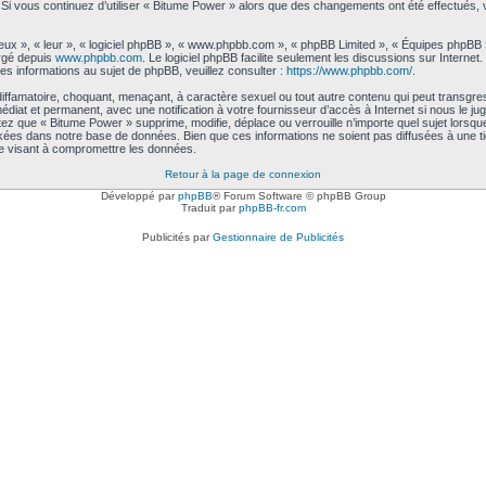
me. Si vous continuez d’utiliser « Bitume Power » alors que des changements ont été effectués
ux », « leur », « logiciel phpBB », « www.phpbb.com », « phpBB Limited », « Équipes phpBB ») 
argé depuis
www.phpbb.com
. Le logiciel phpBB facilite seulement les discussions sur Intern
 informations au sujet de phpBB, veuillez consulter :
https://www.phpbb.com/
.
iffamatoire, choquant, menaçant, à caractère sexuel ou tout autre contenu qui peut transgre
médiat et permanent, avec une notification à votre fournisseur d’accès à Internet si nous le
ez que « Bitume Power » supprime, modifie, déplace ou verrouille n’importe quel sujet lors
kées dans notre base de données. Bien que ces informations ne soient pas diffusées à une t
e visant à compromettre les données.
Retour à la page de connexion
Développé par
phpBB
® Forum Software © phpBB Group
Traduit par
phpBB-fr.com
Publicités par
Gestionnaire de Publicités