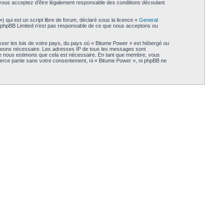
, vous acceptez d’être légalement responsable des conditions découlant
qui est un script libre de forum, déclaré sous la licence «
General
et. phpBB Limited n’est pas responsable de ce que nous acceptons ou
sser les lois de votre pays, du pays où « Bitume Power » est hébergé ou
 jugeons nécessaire. Les adresses IP de tous les messages sont
que nous estimons que cela est nécessaire. En tant que membre, vous
ierce partie sans votre consentement, ni « Bitume Power », ni phpBB ne