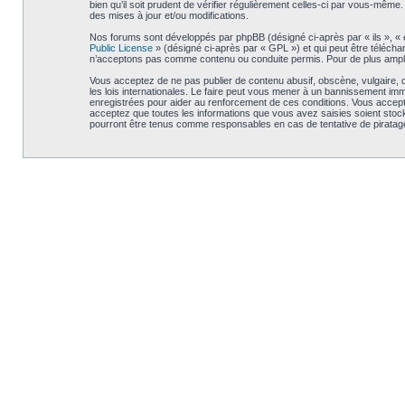
bien qu’il soit prudent de vérifier régulièrement celles-ci par vous-mê
des mises à jour et/ou modifications.
Nos forums sont développés par phpBB (désigné ci-après par « ils », « e
Public License
» (désigné ci-après par « GPL ») et qui peut être téléch
n’acceptons pas comme contenu ou conduite permis. Pour de plus amples
Vous acceptez de ne pas publier de contenu abusif, obscène, vulgaire, d
les lois internationales. Le faire peut vous mener à un bannissement im
enregistrées pour aider au renforcement de ces conditions. Vous accept
acceptez que toutes les informations que vous avez saisies soient stoc
pourront être tenus comme responsables en cas de tentative de piratag