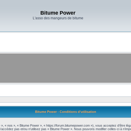
Bitume Power
L'asso des mangeurs de bitume
Bitume Power - Conditions d’utilisation
 », « nos », « Bitume Power », « https://forum.bitumepower.com »), vous acceptez d’être lé
 n’accédez pas et/ou n’utilisez pas « Bitume Power ». Nous pouvons modifier celles-ci à n’im