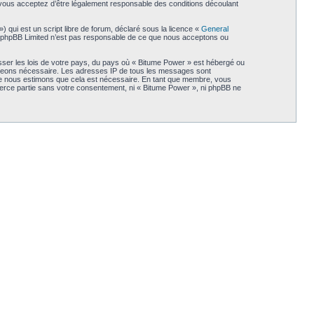
, vous acceptez d’être légalement responsable des conditions découlant
qui est un script libre de forum, déclaré sous la licence «
General
et. phpBB Limited n’est pas responsable de ce que nous acceptons ou
sser les lois de votre pays, du pays où « Bitume Power » est hébergé ou
 jugeons nécessaire. Les adresses IP de tous les messages sont
que nous estimons que cela est nécessaire. En tant que membre, vous
ierce partie sans votre consentement, ni « Bitume Power », ni phpBB ne