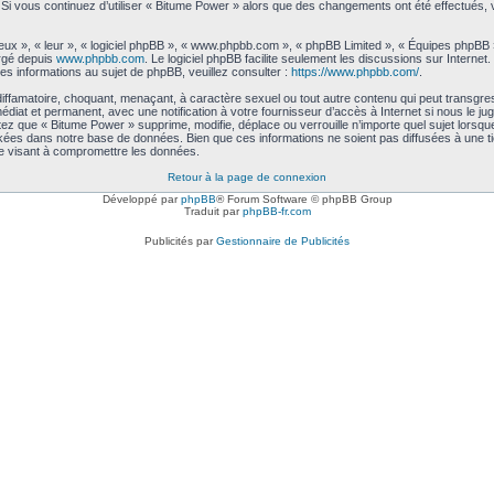
me. Si vous continuez d’utiliser « Bitume Power » alors que des changements ont été effectués
ux », « leur », « logiciel phpBB », « www.phpbb.com », « phpBB Limited », « Équipes phpBB ») 
argé depuis
www.phpbb.com
. Le logiciel phpBB facilite seulement les discussions sur Intern
 informations au sujet de phpBB, veuillez consulter :
https://www.phpbb.com/
.
iffamatoire, choquant, menaçant, à caractère sexuel ou tout autre contenu qui peut transgre
médiat et permanent, avec une notification à votre fournisseur d’accès à Internet si nous le
ez que « Bitume Power » supprime, modifie, déplace ou verrouille n’importe quel sujet lors
kées dans notre base de données. Bien que ces informations ne soient pas diffusées à une t
e visant à compromettre les données.
Retour à la page de connexion
Développé par
phpBB
® Forum Software © phpBB Group
Traduit par
phpBB-fr.com
Publicités par
Gestionnaire de Publicités