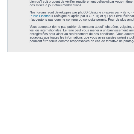
bien qu’il soit prudent de vérifier régulièrement celles-ci par vous-mê
des mises à jour et/ou modifications.
Nos forums sont développés par phpBB (désigné ci-après par « ils », « e
Public License
» (désigné ci-après par « GPL ») et qui peut être téléch
n’acceptons pas comme contenu ou conduite permis. Pour de plus amples
Vous acceptez de ne pas publier de contenu abusif, obscène, vulgaire, d
les lois internationales. Le faire peut vous mener à un bannissement im
enregistrées pour aider au renforcement de ces conditions. Vous accept
acceptez que toutes les informations que vous avez saisies soient stoc
pourront être tenus comme responsables en cas de tentative de piratag