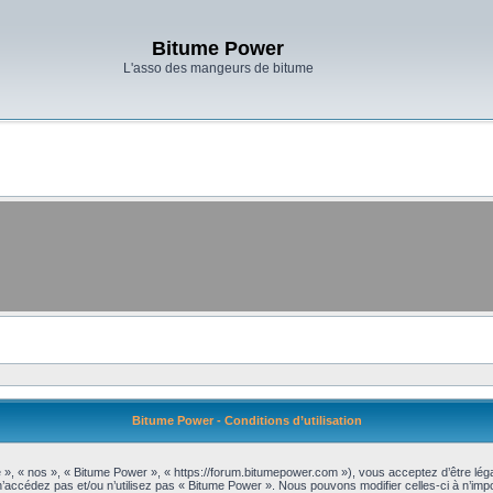
Bitume Power
L'asso des mangeurs de bitume
Bitume Power - Conditions d’utilisation
 », « nos », « Bitume Power », « https://forum.bitumepower.com »), vous acceptez d’être lé
 n’accédez pas et/ou n’utilisez pas « Bitume Power ». Nous pouvons modifier celles-ci à n’im