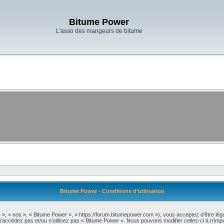
Bitume Power
L'asso des mangeurs de bitume
Bitume Power - Conditions d’utilisation
 », « nos », « Bitume Power », « https://forum.bitumepower.com »), vous acceptez d’être lé
 n’accédez pas et/ou n’utilisez pas « Bitume Power ». Nous pouvons modifier celles-ci à n’im