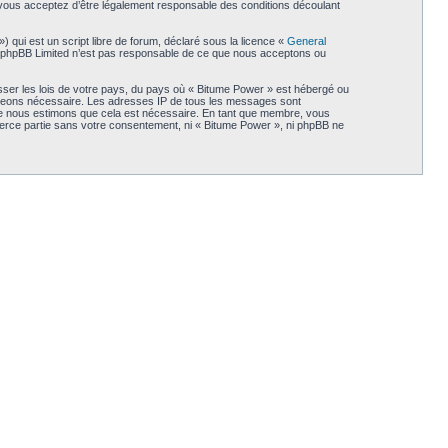
, vous acceptez d’être légalement responsable des conditions découlant
qui est un script libre de forum, déclaré sous la licence «
General
et. phpBB Limited n’est pas responsable de ce que nous acceptons ou
sser les lois de votre pays, du pays où « Bitume Power » est hébergé ou
 jugeons nécessaire. Les adresses IP de tous les messages sont
que nous estimons que cela est nécessaire. En tant que membre, vous
ierce partie sans votre consentement, ni « Bitume Power », ni phpBB ne