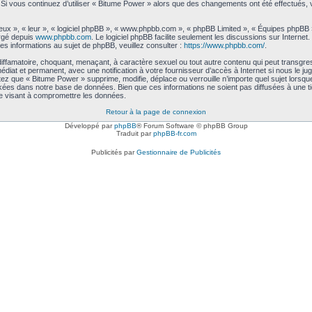
me. Si vous continuez d’utiliser « Bitume Power » alors que des changements ont été effectués
ux », « leur », « logiciel phpBB », « www.phpbb.com », « phpBB Limited », « Équipes phpBB ») 
argé depuis
www.phpbb.com
. Le logiciel phpBB facilite seulement les discussions sur Intern
 informations au sujet de phpBB, veuillez consulter :
https://www.phpbb.com/
.
iffamatoire, choquant, menaçant, à caractère sexuel ou tout autre contenu qui peut transgre
médiat et permanent, avec une notification à votre fournisseur d’accès à Internet si nous le
ez que « Bitume Power » supprime, modifie, déplace ou verrouille n’importe quel sujet lors
kées dans notre base de données. Bien que ces informations ne soient pas diffusées à une t
e visant à compromettre les données.
Retour à la page de connexion
Développé par
phpBB
® Forum Software © phpBB Group
Traduit par
phpBB-fr.com
Publicités par
Gestionnaire de Publicités