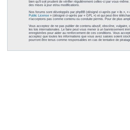
bien qu’il soit prudent de vérifier régulièrement celles-ci par vous-mê
des mises à jour et/ou modifications.
Nos forums sont développés par phpBB (désigné ci-après par « ils », « e
Public License
» (désigné ci-après par « GPL ») et qui peut être téléch
n’acceptons pas comme contenu ou conduite permis. Pour de plus amples
Vous acceptez de ne pas publier de contenu abusif, obscène, vulgaire, d
les lois internationales. Le faire peut vous mener à un bannissement im
enregistrées pour aider au renforcement de ces conditions. Vous accept
acceptez que toutes les informations que vous avez saisies soient stoc
pourront être tenus comme responsables en cas de tentative de piratag