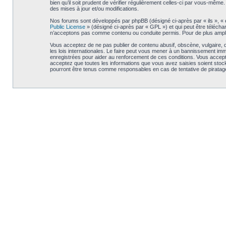
bien qu’il soit prudent de vérifier régulièrement celles-ci par vous-mê
des mises à jour et/ou modifications.
Nos forums sont développés par phpBB (désigné ci-après par « ils », « e
Public License
» (désigné ci-après par « GPL ») et qui peut être téléch
n’acceptons pas comme contenu ou conduite permis. Pour de plus amples
Vous acceptez de ne pas publier de contenu abusif, obscène, vulgaire, d
les lois internationales. Le faire peut vous mener à un bannissement im
enregistrées pour aider au renforcement de ces conditions. Vous accept
acceptez que toutes les informations que vous avez saisies soient stoc
pourront être tenus comme responsables en cas de tentative de piratag