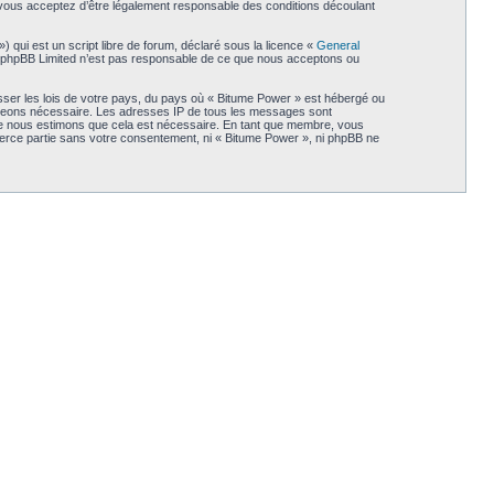
, vous acceptez d’être légalement responsable des conditions découlant
qui est un script libre de forum, déclaré sous la licence «
General
et. phpBB Limited n’est pas responsable de ce que nous acceptons ou
sser les lois de votre pays, du pays où « Bitume Power » est hébergé ou
 jugeons nécessaire. Les adresses IP de tous les messages sont
que nous estimons que cela est nécessaire. En tant que membre, vous
ierce partie sans votre consentement, ni « Bitume Power », ni phpBB ne