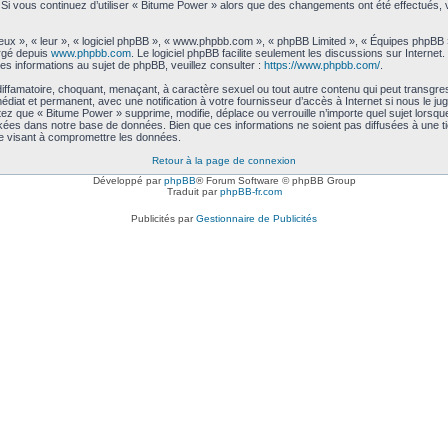
me. Si vous continuez d’utiliser « Bitume Power » alors que des changements ont été effectués
ux », « leur », « logiciel phpBB », « www.phpbb.com », « phpBB Limited », « Équipes phpBB ») 
argé depuis
www.phpbb.com
. Le logiciel phpBB facilite seulement les discussions sur Intern
 informations au sujet de phpBB, veuillez consulter :
https://www.phpbb.com/
.
iffamatoire, choquant, menaçant, à caractère sexuel ou tout autre contenu qui peut transgre
médiat et permanent, avec une notification à votre fournisseur d’accès à Internet si nous le
ez que « Bitume Power » supprime, modifie, déplace ou verrouille n’importe quel sujet lors
kées dans notre base de données. Bien que ces informations ne soient pas diffusées à une t
e visant à compromettre les données.
Retour à la page de connexion
Développé par
phpBB
® Forum Software © phpBB Group
Traduit par
phpBB-fr.com
Publicités par
Gestionnaire de Publicités