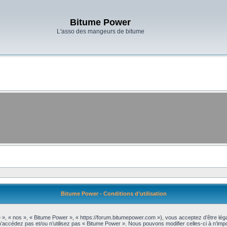
Bitume Power
L'asso des mangeurs de bitume
Bitume Power - Conditions d’utilisation
 », « nos », « Bitume Power », « https://forum.bitumepower.com »), vous acceptez d’être lé
 n’accédez pas et/ou n’utilisez pas « Bitume Power ». Nous pouvons modifier celles-ci à n’im