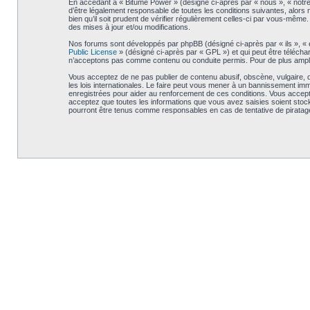
En accédant à « Bitume Power » (désigné ci-après par « nous », « notre
d’être légalement responsable de toutes les conditions suivantes, alors
bien qu’il soit prudent de vérifier régulièrement celles-ci par vous-mê
des mises à jour et/ou modifications.
Nos forums sont développés par phpBB (désigné ci-après par « ils », « e
Public License
» (désigné ci-après par « GPL ») et qui peut être téléch
n’acceptons pas comme contenu ou conduite permis. Pour de plus amples
Vous acceptez de ne pas publier de contenu abusif, obscène, vulgaire, d
les lois internationales. Le faire peut vous mener à un bannissement im
enregistrées pour aider au renforcement de ces conditions. Vous accept
acceptez que toutes les informations que vous avez saisies soient stoc
pourront être tenus comme responsables en cas de tentative de piratag