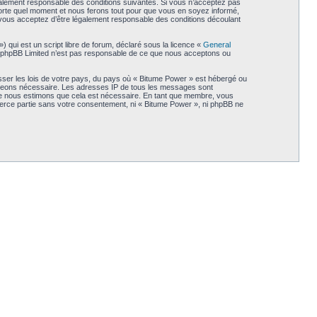
galement responsable des conditions suivantes. Si vous n’acceptez pas
porte quel moment et nous ferons tout pour que vous en soyez informé,
, vous acceptez d’être légalement responsable des conditions découlant
qui est un script libre de forum, déclaré sous la licence «
General
et. phpBB Limited n’est pas responsable de ce que nous acceptons ou
sser les lois de votre pays, du pays où « Bitume Power » est hébergé ou
 jugeons nécessaire. Les adresses IP de tous les messages sont
que nous estimons que cela est nécessaire. En tant que membre, vous
ierce partie sans votre consentement, ni « Bitume Power », ni phpBB ne