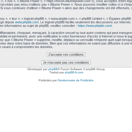
 », « nos », « Bitume Power », « https://forum.bitumepower.com »), vous acceptez d’être lé
 n’accédez pas et/ou n’utilisez pas « Bitume Power ». Nous pouvons modifier celles-ci à n’im
me. Si vous continuez d’utiliser « Bitume Power » alors que des changements ont été effectués
ux », « leur », « logiciel phpBB », « www.phpbb.com », « phpBB Limited », « Équipes phpBB ») 
argé depuis
www.phpbb.com
. Le logiciel phpBB facilite seulement les discussions sur Intern
 informations au sujet de phpBB, veuillez consulter :
https://www.phpbb.com/
.
iffamatoire, choquant, menaçant, à caractère sexuel ou tout autre contenu qui peut transgre
médiat et permanent, avec une notification à votre fournisseur d’accès à Internet si nous le
ez que « Bitume Power » supprime, modifie, déplace ou verrouille n’importe quel sujet lors
kées dans notre base de données. Bien que ces informations ne soient pas diffusées à une t
e visant à compromettre les données.
Développé par
phpBB
® Forum Software © phpBB Group
Traduit par
phpBB-fr.com
Publicités par
Gestionnaire de Publicités